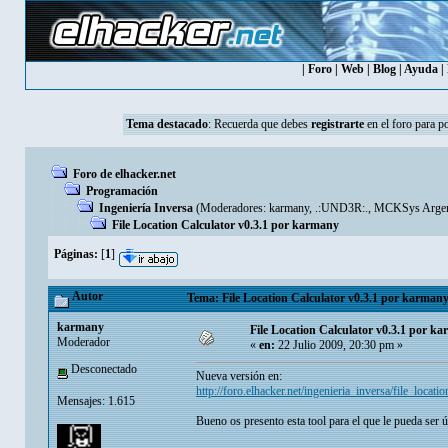
|
Foro
|
Web
|
Blog
|
Ayuda
|
Tema destacado
:
Recuerda que debes
registrarte
en el foro para p
Foro de elhacker.net
Programación
Ingeniería Inversa
(Moderadores:
karmany
,
.:UND3R:.
,
MCKSys Argen
File Location Calculator v0.3.1 por karmany
Páginas:
[
1
]
Autor
Tema: File Location Calculator v0.3.1 por karmany
karmany
File Location Calculator v0.3.1 por k
Moderador
«
en:
22 Julio 2009, 20:30 pm »
Desconectado
Nueva versión en:
http://foro.elhacker.net/ingenieria_inversa/file_loc
Mensajes: 1.615
Bueno os presento esta tool para el que le pueda ser út