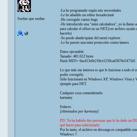
-La he programado según mis necesidades
-Le he añadido un editor hexadecimal
Sueñas que sueñas
-He corregido varios bugs
-He introducido una "mini calculadora", yo la llamo a
para calcular el offset en un NET.(ver archivo ayuda
hacerlo)
-Se puede añadir/quitar del menú explorer.
-Le he puesto una mini protección contra lamers
Datos ejecutable:
Tamaño: 481.612 bytes
Hash MD5= 6acd13e9e218ce5259cad5876e5475d1
Lo que más me interesa es que le funcione a todo el m
poder corregirlo.
Sólo funcionará en Windows XP, Windows Vista y Wi
ejemplo para NET.
Cualquier cosa comentármelo.
karmany
Enlaces:
[eliminados por karmany]
PD. Ya ha habido dos personas que le ha dado un DLL
qué hacer para solucionarlo.
Por lo tanto, el archivo en descarga es compatibl
Windows 7.