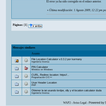
El error ya ha sido corregido en el enlace anterior.
«
Última modificación: 1 Agosto 2009, 12:22 pm p
Páginas:
[
1
]
Mensajes similares
Asunto
File Location Calculator v.0.3.2 por karmany
Ingeniería Inversa
PIN Calculator
Wireless en Windows
CURL, Redirec location: https//...
Programación C/C++
Usar Header Location
PHP
Obtener la iat usando lordpe, olly y el location calculator duda
Ingeniería Inversa
WAP2
-
Aviso Legal
-
Powered by 