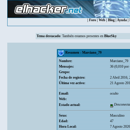
|
Foro
|
Web
|
Blog
|
Ayuda
|
Tema destacado
: También estamos presentes en
BlueSky
Resumen - Marciano_79
Nombre:
Marciano_79
Mensajes:
36 (0,010 por 
Grupo:
Fecha de registro:
2 Abril 2016,
Última vez activo:
21 Agosto 201
Email:
oculto
Web:
Desconecta
Estado actual:
Sexo:
Masculino
Edad:
47
Hora Local:
7 Agosto 2026