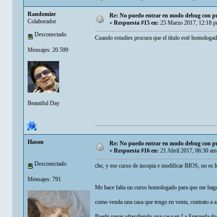
Randomize
Re: No puedo entrar en modo debug con put
Colaborador
«
Respuesta #15 en:
25 Marzo 2017, 12:18 p
Desconectado
Cuando estudies procura que el título esté homologado 
Mensajes: 20.599
Beautiful Day
Hason
Re: No puedo entrar en modo debug con put
«
Respuesta #16 en:
21 Abril 2017, 06:30 am
Desconectado
che, y ese curso de incopia e modificar BIOS, no es
Mensajes: 791
Me hace falta un curso homologado para que me hagan
como venda una casa que tengo en venta, contrato a a
Puedo pagar ofrecdiendo una casa en La Fresneda dond