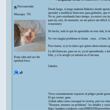
Desconectado
Desde luego, si tengo material didáctico donde apren
aprender a modificar firmwares para grabarlos, que es
Mensajes: 791
No se, pero estudiando hace tiempo, ya estuve con ins
para mi, esto, de momento, no me parece tan dificil, 
ecuaciones)
De hecho, todo lo que he aprendido en esta vida, l
No veo ningún problema en fumar , vaya... si bien, 
Pero bueno, si yo lo único que quiero ahora mismo qu
Lo del firmware, pues no se, ya iré aprendiendo, o 
feliz, y si lo arreglo ya entraria en el nirvana.
Keep calm and use the
spiritual force
Saludos
Verse constantemente expuesto al peligro puede gener
El que resiste, gana
Aníbal sabía como conseguir la victoria, pero no cómo
"Houston, tenemos un problema": los detalles y curio
https://amaltea.wordpress.com/2008/03/06/proverbios