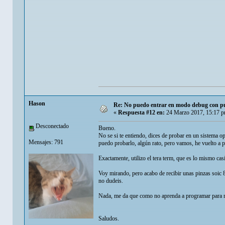
Hason
Re: No puedo entrar en modo debug con put
«
Respuesta #12 en:
24 Marzo 2017, 15:17 p
Desconectado
Bueno.
No se si te entiendo, dices de probar en un sistema op
Mensajes: 791
puedo probarlo, algún rato, pero vamos, he vuelto a pr
Exactamente, utilizo el tera term, que es lo mismo casi
Voy mirando, pero acabo de recibir unas pinzas soic 8 
no dudeis.
Nada, me da que como no aprenda a programar para ret
Saludos.