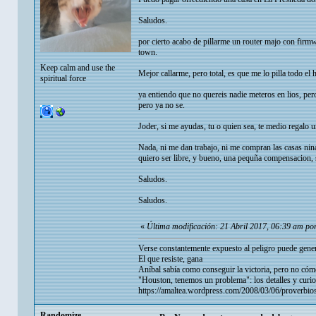
Saludos.
por cierto acabo de pillarme un router majo con firmwa
town.
Keep calm and use the
Mejor callarme, pero total, es que me lo pilla todo el 
spiritual force
ya entiendo que no quereis nadie meteros en lios, pe
pero ya no se.
Joder, si me ayudas, tu o quien sea, te medio regalo un
Nada, ni me dan trabajo, ni me compran las casas nina
quiero ser libre, y bueno, una pequña compensacion, s
Saludos.
Saludos.
«
Última modificación: 21 Abril 2017, 06:39 am p
Verse constantemente expuesto al peligro puede gener
El que resiste, gana
Aníbal sabía como conseguir la victoria, pero no cómo
"Houston, tenemos un problema": los detalles y curio
https://amaltea.wordpress.com/2008/03/06/proverbios
Randomize