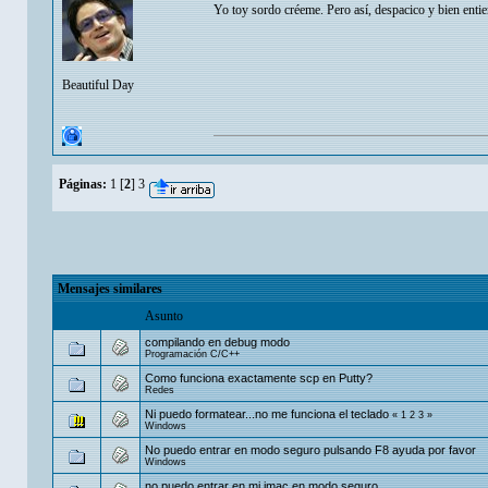
Yo toy sordo créeme. Pero así, despacico y bien ent
Beautiful Day
Páginas:
1
[
2
]
3
Mensajes similares
Asunto
compilando en debug modo
Programación C/C++
Como funciona exactamente scp en Putty?
Redes
Ni puedo formatear...no me funciona el teclado
«
1
2
3
»
Windows
No puedo entrar en modo seguro pulsando F8 ayuda por favor
Windows
no puedo entrar en mi imac en modo seguro