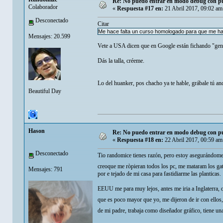
Re: No puedo entrar en modo debug con put
Colaborador
«
Respuesta #17 en:
21 Abril 2017, 09:02 am
Desconectado
Citar
Me hace falta un curso homologado para que me ha
Mensajes: 20.599
Vete a USA dicen que en Google están fichando "gente
Dás la talla, créeme.
Lo del huanker, pos chacho ya te hable, grábale tú an
Beautiful Day
Hason
Re: No puedo entrar en modo debug con put
«
Respuesta #18 en:
22 Abril 2017, 00:59 am
Desconectado
Tio randomice tienes razón, pero estoy asegurándome
creoque me ròpieran todos los pc, me mataram los gat
Mensajes: 791
por e tejado de mi casa para fastidiarme las planticas.
EEUU me para muy lejos, antes me iria a Inglaterra, q
que es poco mayor que yo, me dijeron de ir con ellos
de mi padre, trabaja como diseñador gráfico, tiene una