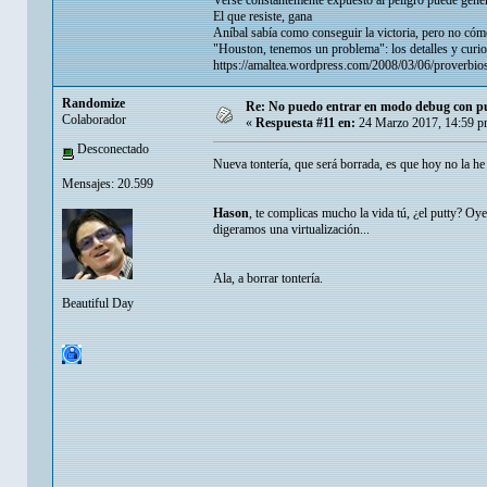
Verse constantemente expuesto al peligro puede gener
El que resiste, gana
Aníbal sabía como conseguir la victoria, pero no cómo
"Houston, tenemos un problema": los detalles y curio
https://amaltea.wordpress.com/2008/03/06/proverbios
Randomize
Re: No puedo entrar en modo debug con put
Colaborador
«
Respuesta #11 en:
24 Marzo 2017, 14:59 p
Desconectado
Nueva tontería, que será borrada, es que hoy no la h
Mensajes: 20.599
Hason
, te complicas mucho la vida tú, ¿el putty? Oye
digeramos una virtualización...
Ala, a borrar tontería.
Beautiful Day