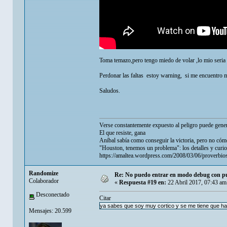
Toma temazo,pero tengo miedo de volar ,lo mio seria
Perdonar las faltas estoy warning, si me encuentro m
Saludos.
Verse constantemente expuesto al peligro puede gener
El que resiste, gana
Aníbal sabía como conseguir la victoria, pero no cómo
"Houston, tenemos un problema": los detalles y curio
https://amaltea.wordpress.com/2008/03/06/proverbios
Randomize
Re: No puedo entrar en modo debug con put
Colaborador
«
Respuesta #19 en:
22 Abril 2017, 07:43 am
Desconectado
Citar
ya sabes que soy muy cortico y se me tiene que hab
Mensajes: 20.599