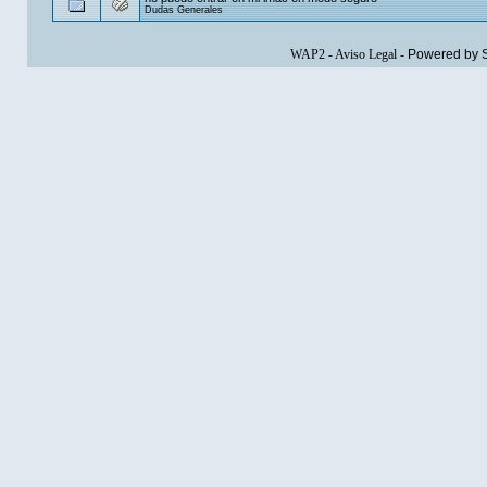
Dudas Generales
WAP2
-
Aviso Legal
-
Powered by 