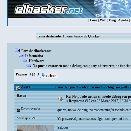
|
Foro
|
Web
|
Blog
|
Ayuda
|
Tema destacado
:
Tutorial básico de
Quickjs
Foro de elhacker.net
Informática
Hardware
No puedo entrar en modo debug con putty ni teraterm;no funcion
Páginas:
1
[
2
]
3
Autor
Tema: No puedo entrar en modo debug con putty ni
Hason
Re: No puedo entrar en modo debug con put
«
Respuesta #10 en:
23 Marzo 2017, 13:34 p
Desconectado
que va, no va, de ninguna manera ningún teclado en n
Mensajes: 791
Ya provaré alguna cosa más algún rato, pero ni idea.
Saludos.