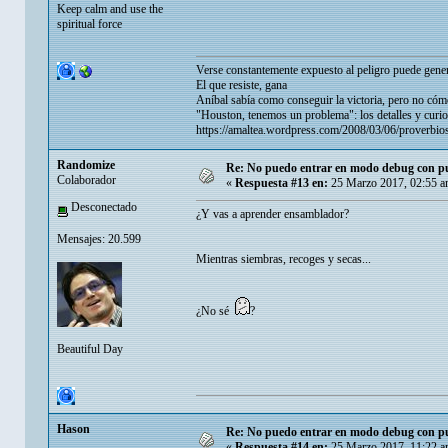
Keep calm and use the
spiritual force
Verse constantemente expuesto al peligro puede gener
El que resiste, gana
Aníbal sabía como conseguir la victoria, pero no cómo
"Houston, tenemos un problema": los detalles y curio
https://amaltea.wordpress.com/2008/03/06/proverbios
Randomize
Re: No puedo entrar en modo debug con put
Colaborador
«
Respuesta #13 en:
25 Marzo 2017, 02:55 a
Desconectado
¿Y vas a aprender ensamblador?
Mensajes: 20.599
Mientras siembras, recoges y secas...
¿No sé
?
Beautiful Day
Hason
Re: No puedo entrar en modo debug con put
«
Respuesta #14 en:
25 Marzo 2017, 11:22 a