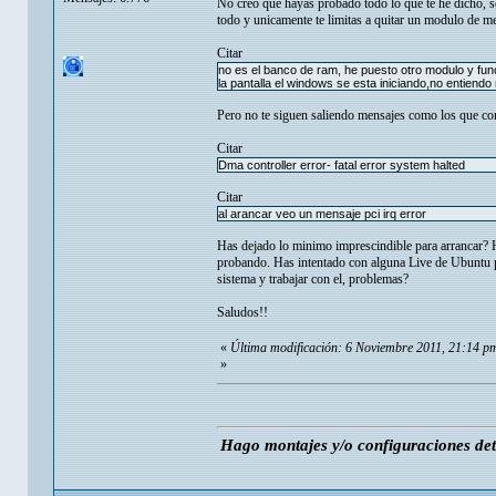
No creo que hayas probado todo lo que te he dicho,
todo y unicamente te limitas a quitar un modulo de 
Citar
no es el banco de ram, he puesto otro modulo y fun
la pantalla el windows se esta iniciando,no entien
Pero no te siguen saliendo mensajes como los que co
Citar
Dma controller error- fatal error system halted
Citar
al arancar veo un mensaje pci irq error
Has dejado lo minimo imprescindible para arrancar? 
probando. Has intentado con alguna Live de Ubuntu p
sistema y trabajar con el, problemas?
Saludos!!
«
Última modificación: 6 Noviembre 2011, 21:14 p
»
Hago montajes y/o configuraciones de