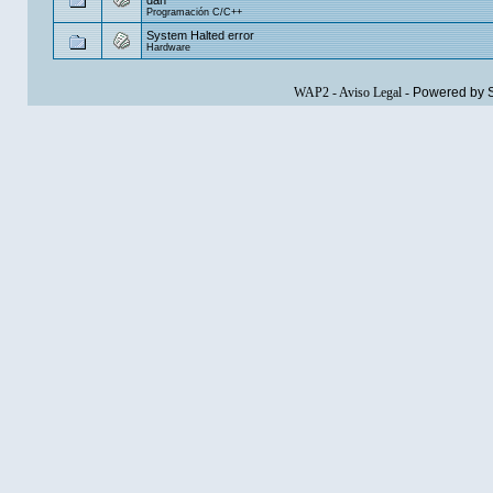
Programación C/C++
System Halted error
Hardware
WAP2
-
Aviso Legal
-
Powered by 