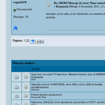
evgeni1970
Re: [MOD] Mensaje de error: Dma controlle
«
Respuesta #14 en:
6 Noviembre 2011, 22:
Desconectado
mensajes ya no salen, lo he checkeado con memtest,d
Mensajes: 39
probado.
Páginas:
1
[
2
]
Mensajes similares
Asunto
Que error es este?? Fatal error: Allowed memory size of 838860
exhausted
PHP
Solución al error 0×80070646, error 646 y error 1606 al instalar
actualizaciones
Noticias
Friend System ayuda error
Desarrollo Web
fatal error LNK1123: error durante la conversión a COFF: archivo
dañ