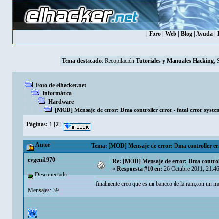
|
Foro
|
Web
|
Blog
|
Ayuda
|
Tema destacado
:
Recopilación
Tutoriales y Manuales Hacking
, 
Foro de elhacker.net
Informática
Hardware
[MOD] Mensaje de error: Dma controller error - fatal error syste
Páginas:
1
[
2
]
Autor
Tema: [MOD] Mensaje de error: Dma controller erro
evgeni1970
Re: [MOD] Mensaje de error: Dma controlle
«
Respuesta #10 en:
26 Octubre 2011, 21:4
Desconectado
finalmente creo que es un bancco de la ram,con un m
Mensajes: 39