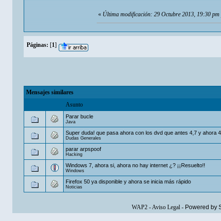
«
Última modificación: 29 Octubre 2013, 19:30 pm
Páginas:
[
1
]
Mensajes similares
Asunto
Parar bucle
Java
Super duda! que pasa ahora con los dvd que antes 4,7 y ahora 4
Dudas Generales
parar arpspoof
Hacking
Windows 7, ahora si, ahora no hay internet ¿? ¡¡Resuelto!!
Windows
Firefox 50 ya disponible y ahora se inicia más rápido
Noticias
WAP2
-
Aviso Legal
-
Powered by 