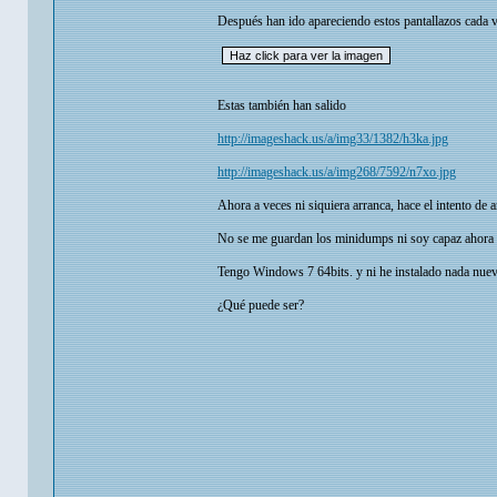
Después han ido apareciendo estos pantallazos cada v
Estas también han salido
http://imageshack.us/a/img33/1382/h3ka.jpg
http://imageshack.us/a/img268/7592/n7xo.jpg
Ahora a veces ni siquiera arranca, hace el intento de a
No se me guardan los minidumps ni soy capaz ahora de
Tengo Windows 7 64bits. y ni he instalado nada nuevo
¿Qué puede ser?