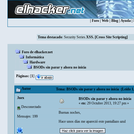
|
Foro
|
Web
|
Blog
|
Ayuda
|
Tema destacado
:
Security Series.
XSS. [Cross Site Scripting]
Foro de elhacker.net
Informática
Hardware
BSODs sin parar y ahora no inicia
Páginas:
[
1
]
Autor
Tema: BSODs sin parar y ahora no inicia (Leído 1,
Jnex
BSODs sin parar y ahora no inicia
«
en:
29 Octubre 2013, 19:27 pm »
Desconectado
Buenas noches,
Mensajes: 199
Hace unos días me apareció este pantallazo azul