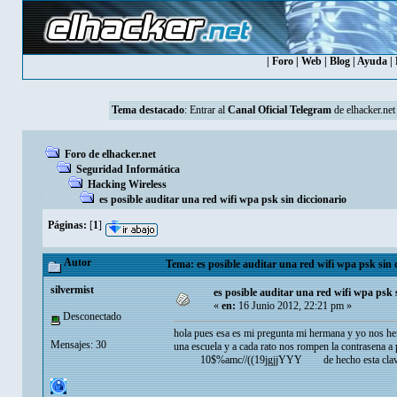
|
Foro
|
Web
|
Blog
|
Ayuda
|
Tema destacado
: Entrar al
Canal Oficial Telegram
de elhacker.net
Foro de elhacker.net
Seguridad Informática
Hacking Wireless
es posible auditar una red wifi wpa psk sin diccionario
Páginas:
[
1
]
Autor
Tema: es posible auditar una red wifi wpa psk sin 
silvermist
es posible auditar una red wifi wpa psk 
«
en:
16 Junio 2012, 22:21 pm »
Desconectado
hola pues esa es mi pregunta mi hermana y yo nos hem
Mensajes: 30
una escuela y a cada rato nos rompen la contrase
10$%amc//((19jgjjYYY de hecho esta clave ya