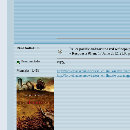
P4nd3m0n1um
Re: es posible auditar una red wifi wpa p
«
Respuesta #1 en:
17 Junio 2012, 21:05 
Desconectado
WPS:
Mensajes: 1.419
http://foro.elhacker.net/wireless_en_linux/reaver_v
http://foro.elhacker.net/wireless_en_linux/wpscrac