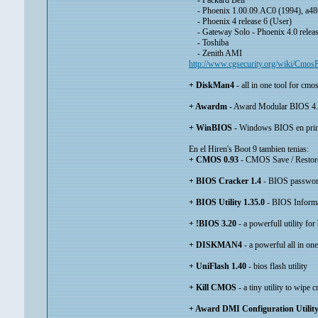
- Packard Bell
- Phoenix 1.00.09.AC0 (1994), a486 1
- Phoenix 4 release 6 (User)
- Gateway Solo - Phoenix 4.0 releas
- Toshiba
- Zenith AMI
http://www.cgsecurity.org/wiki/C
+ DiskMan4
- all in one tool for cmo
+ Awardm
- Award Modular BIOS 4.5
+ WinBIOS
- Windows BIOS en princ
En el Hiren's Boot 9 tambien tenias:
+ CMOS 0.93
- CMOS Save / Restor
+ BIOS Cracker 1.4
- BIOS passwor
+ BIOS Utility 1.35.0
- BIOS Informa
+ !BIOS 3.20
- a powerfull utility fo
+ DISKMAN4
- a powerful all in one 
+ UniFlash 1.40
- bios flash utility
+ Kill CMOS
- a tiny utility to wipe 
+ Award DMI Configuration Utility