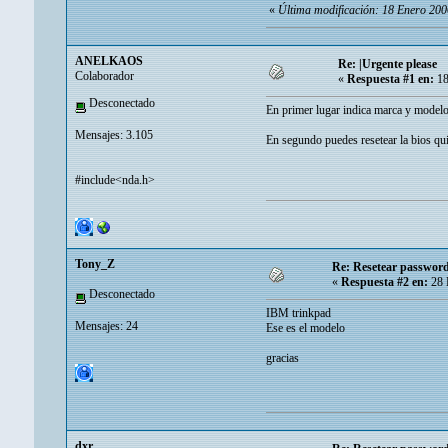
«
Última modificación: 18 Enero 2
ANELKAOS
Re: |Urgente please
Colaborador
«
Respuesta #1 en:
18
Desconectado
En primer lugar indica marca y modelo 
Mensajes: 3.105
En segundo puedes resetear la bios qui
#include<nda.h>
Tony_Z
Re: Resetear password 
«
Respuesta #2 en:
28 
Desconectado
IBM trinkpad
Mensajes: 24
Ese es el modelo
gracias
dxr