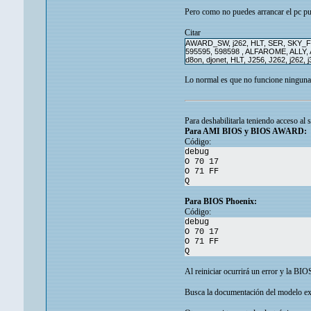
Pero como no puedes arrancar el pc pue
Citar
AWARD_SW, j262, HLT, SER, SKY_FO
595595, 598598 , ALFAROME, ALL
d8on, djonet, HLT, J256, J262, j2
Lo normal es que no funcione ninguna 
Para deshabilitarla teniendo acceso al
Para AMI BIOS y BIOS AWARD:
Código:
debug
O 70 17
O 71 FF
Q
Para BIOS Phoenix:
Código:
debug
O 70 17
O 71 FF
Q
Al reiniciar ocurrirá un error y la B
Busca la documentación del modelo exac