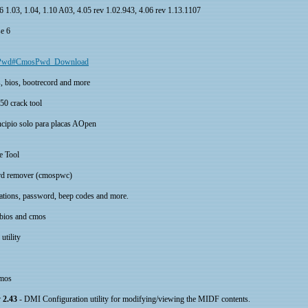
.03, 1.04, 1.10 A03, 4.05 rev 1.02.943, 4.06 rev 1.13.1107
e 6
mosPwd#CmosPwd_Download
s, bios, bootrecord and more
0 crack tool
ipio solo para placas AOpen
e Tool
d remover (cmospwc)
tions, password, beep codes and more.
r bios and cmos
utility
cmos
 2.43
- DMI Configuration utility for modifying/viewing the MIDF contents.