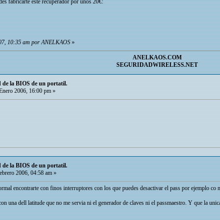
edes fabricarte este recuperador por unos 20€:
2007, 10:35 am por ANELKAOS
»
ANELKAOS.COM
SEGURIDADWIRELESS.NET
de la BIOS de un portatil.
Enero 2006, 16:00 pm »
de la BIOS de un portatil.
ebrero 2006, 04:58 am »
rmal encontrarte con finos interruptores con los que puedes desactivar el pass por ejemplo co n 
n una dell latitude que no me servia ni el generador de claves ni el passmaestro. Y que la uni