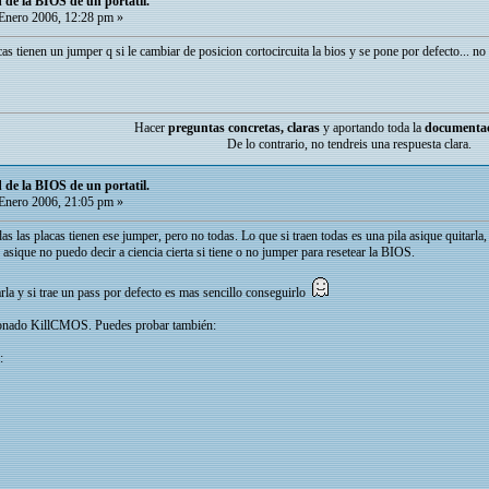
de la BIOS de un portatil.
Enero 2006, 12:28 pm »
lacas tienen un jumper q si le cambiar de posicion cortocircuita la bios y se pone por defecto... n
Hacer
preguntas concretas, claras
y aportando toda la
documenta
De lo contrario, no tendreis una respuesta clara.
de la BIOS de un portatil.
Enero 2006, 21:05 pm »
odas las placas tienen ese jumper, pero no todas. Lo que si traen todas es una pila asique quitarl
sique no puedo decir a ciencia cierta si tiene o no jumper para resetear la BIOS.
rla y si trae un pass por defecto es mas sencillo conseguirlo
ionado KillCMOS. Puedes probar también:
: