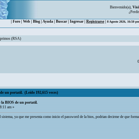
Bienvenido(a),
Visi
¿Perdi
|
Foro
|
Web
|
Blog
|
Ayuda
|
Buscar
|
Ingresar
|
Registrarse
|
8 Agosto 2026, 16:50 
miprimos (RSA)
0
e un portatil. (Leído 192,615 veces)
la BIOS de un portatil.
8:11 am »
 sistema, ya que me presenta como inicio el password de la bios, podrian decirme de que form