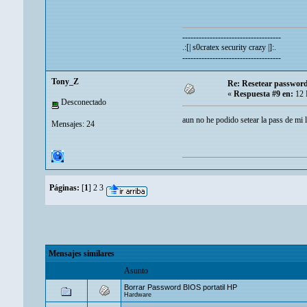
------------------------------------
.:[| s0cratex security crazy |]:.
------------------------------------
Tony_Z
Re: Resetear password 
«
Respuesta #9 en:
12 
Desconectado
aun no he podido setear la pass de mi
Mensajes: 24
Páginas:
[
1
]
2
3
Mensajes similares
Asunto
Borrar Password BIOS portatil HP
Hardware