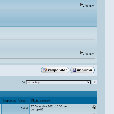
En línea
En línea
Ir a:
Respuestas
Vistas
Último mensaje
17 Diciembre 2011, 18:38 pm
5
14,303
por
dpx06