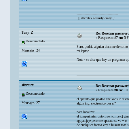
------------------------------------
.:[| s0cratex security crazy |]:.
------------------------------------
Tony_Z
Re: Resetear password 
«
Respuesta #7 en:
5 F
Desconectado
Pero, podria alguien decirme de como p
Mensajes: 24
mi laptop....
Nota> se dice que hay un programa que 
s0cratex
Re: Resetear password 
«
Respuesta #8 en:
10 
Desconectado
el aparato que posteo anelkaos te reset
Mensajes: 27
algun ing. electronico por ai?
para localizar
el jumper(interruptor, switch...etc) ge
agujas.jeje pero ese aparato se ve + o 
de cualquier forma voy a buscar mas s