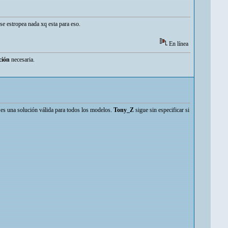
o se estropea nada xq esta para eso.
En línea
ción
necesaria.
a, es una solución válida para todos los modelos.
Tony_Z
sigue sin especificar si