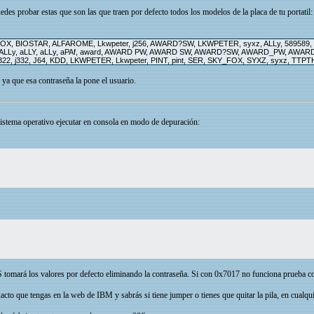
des probar estas que son las que traen por defecto todos los modelos de la placa de tu portatil:
X, BIOSTAR, ALFAROME, Lkwpeter, j256, AWARD?SW, LKWPETER, syxz, ALLy, 589589, 5
Y, ALLy, aLLY, aLLy, aPAf, award, AWARD PW, AWARD SW, AWARD?SW, AWARD_PW, AW
62, j322, j332, J64, KDD, LKWPETER, Lkwpeter, PINT, pint, SER, SKY_FOX, SYXZ, syxz,
ya que esa contraseña la pone el usuario.
 sistema operativo ejecutar en consola en modo de depuración:
IOS tomará los valores por defecto eliminando la contraseña. Si con 0x7017 no funciona prueba
to que tengas en la web de IBM y sabrás si tiene jumper o tienes que quitar la pila, en cualqui