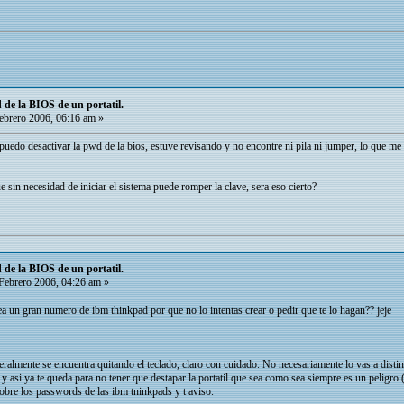
de la BIOS de un portatil.
ebrero 2006, 06:16 am »
uedo desactivar la pwd de la bios, estuve revisando y no encontre ni pila ni jumper, lo que me 
sin necesidad de iniciar el sistema puede romper la clave, sera eso cierto?
de la BIOS de un portatil.
Febrero 2006, 04:26 am »
ea un gran numero de ibm thinkpad por que no lo intentas crear o pedir que te lo hagan?? jeje
neralmente se encuentra quitando el teclado, claro con cuidado. No necesariamente lo vas a distin
- y asi ya te queda para no tener que destapar la portatil que sea como sea siempre es un peligro
obre los passwords de las ibm tninkpads y t aviso.