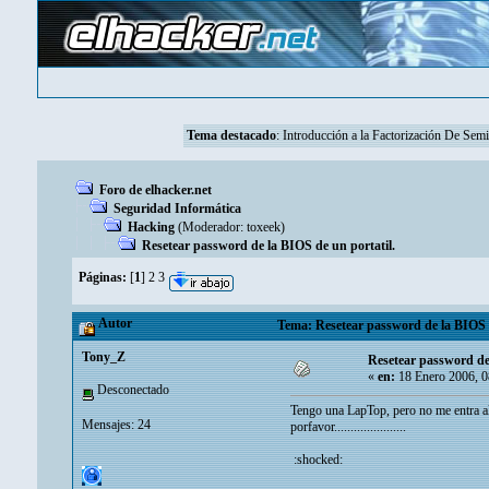
Tema destacado
:
Introducción a la Factorización De Se
Foro de elhacker.net
Seguridad Informática
Hacking
(Moderador:
toxeek
)
Resetear password de la BIOS de un portatil.
Páginas:
[
1
]
2
3
Autor
Tema: Resetear password de la BIOS d
Tony_Z
Resetear password de 
«
en:
18 Enero 2006, 0
Desconectado
Tengo una LapTop, pero no me entra al
Mensajes: 24
porfavor......................
:shocked: