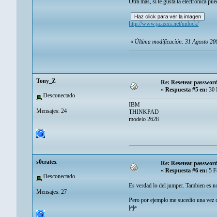
Otra mas, si te gusta la electrónica pu
http://www.ja.axxs.net/unlock/
«
Última modificación: 31 Agosto 
Tony_Z
Re: Resetear password 
«
Respuesta #5 en:
30 
Desconectado
IBM
Mensajes: 24
THINKPAD
modelo 2628
s0cratex
Re: Resetear password 
«
Respuesta #6 en:
5 F
Desconectado
Es verdad lo del jumper. Tambien es no
Mensajes: 27
Pero por ejemplo me sucedio una vez co
jeje