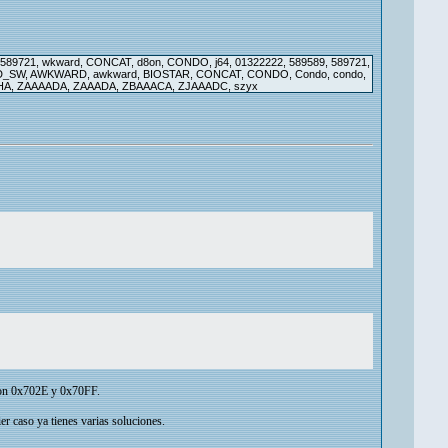
89721, wkward, CONCAT, d8on, CONDO, j64, 01322222, 589589, 589721,
ARD_SW, AWKWARD, awkward, BIOSTAR, CONCAT, CONDO, Condo, condo,
 TTPTHA, ZAAAADA, ZAAADA, ZBAAACA, ZJAAADC, szyx
 con 0x702E y 0x70FF.
er caso ya tienes varias soluciones.