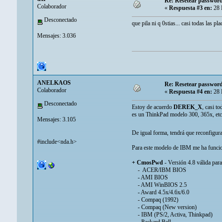
Re: Resetear password 
Colaborador
«
Respuesta #3 en:
28 
Desconectado
que pila ni q 0stias... casi todas las p
Mensajes: 3.036
ANELKAOS
Re: Resetear password 
Colaborador
«
Respuesta #4 en:
28 
Desconectado
Estoy de acuerdo
DEREK_X
, casi t
es un ThinkPad modelo 300, 365x, etc a
Mensajes: 3.105
De igual forma, tendrá que reconfigura
#include<nda.h>
Para este modelo de IBM me ha func
+ CmosPwd
- Versión 4.8 válida para
- ACER/IBM BIOS
- AMI BIOS
- AMI WinBIOS 2.5
- Award 4.5x/4.6x/6.0
- Compaq (1992)
- Compaq (New version)
- IBM (PS/2, Activa, Thinkpad)