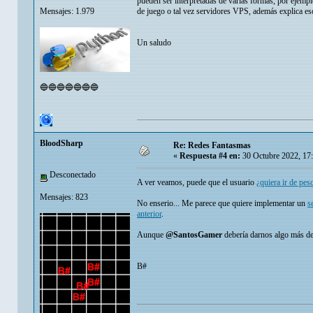
pueden ser interpretadas de varias formas, por ejempl
Mensajes: 1.979
de juego o tal vez servidores VPS, además explica eso 
Un saludo
🔵🔵🔵🔵🔵🔵🔵
BloodSharp
Re: Redes Fantasmas
«
Respuesta #4 en:
30 Octubre 2022, 17
Desconectado
A ver veamos, puede que el usuario
¿quiera ir de pes
Mensajes: 823
No enserio... Me parece que quiere implementar un
s
anterior
.
Aunque
@SantosGamer
debería darnos algo más de
B#