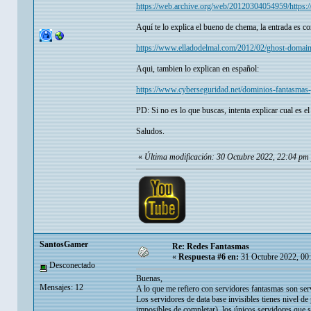
https://web.archive.org/web/20120304054959/https:
Aquí te lo explica el bueno de chema, la entrada es co
https://www.elladodelmal.com/2012/02/ghost-domai
Aqui, tambien lo explican en español:
https://www.cyberseguridad.net/dominios-fantasmas-
PD: Si no es lo que buscas, intenta explicar cual es e
Saludos.
«
Última modificación: 30 Octubre 2022, 22:04 pm
SantosGamer
Re: Redes Fantasmas
«
Respuesta #6 en:
31 Octubre 2022, 00
Desconectado
Buenas,
Mensajes: 12
A lo que me refiero con servidores fantasmas son serv
Los servidores de data base invisibles tienes nivel de
imposibles de completar), los únicos servidores que s