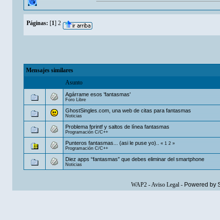
Páginas:
[
1
]
2
Mensajes similares
Asunto
Agárrame esos 'fantasmas'
Foro Libre
GhostSingles.com, una web de citas para fantasmas
Noticias
Problema fprintf y saltos de línea fantasmas
Programación C/C++
Punteros fantasmas... (asi le puse yo)..
«
1
2
»
Programación C/C++
Diez apps “fantasmas” que debes eliminar del smartphone
Noticias
WAP2
-
Aviso Legal
-
Powered by 