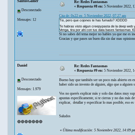
SantosGamer
Re: Redes Fantasmas
«
Respuesta #8 en:
5 Noviembre 2022, 1
Desconectado
Cita de: 0x22 en 5 Noviembre 2022, 07:27 am
Mensajes: 12
Tio, pero que cojones te has fumado? XDDDD
Te habras visto algun creepypasta de la deep web 
Venga, tira por ahi con tus data bases fantasmas 
Si no sabes del tema mejor no hables ya que me es ind
Gracias y que pases un buen día sin dar mas opinion
Danielㅤ
Re: Redes Fantasmas
«
Respuesta #9 en:
5 Noviembre 2022, 1
Desconectado
Bueno hay que también ser un poco más abierto en ese
haber sido un invento de alguien, algo que a alguien 
Mensajes: 1.979
Vos no querés explicar más y solo das datos muy supe
apuntas específicamente, si te cierras y no das más d
explicar, detallar y especificar lo mas posible, eso 
Saludos
🔵🔵🔵🔵🔵🔵🔵
«
Última modificación: 5 Noviembre 2022, 14:09 pm