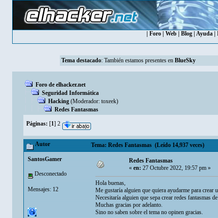
|
Foro
|
Web
|
Blog
|
Ayuda
|
Tema destacado
: También estamos presentes en
BlueSky
Foro de elhacker.net
Seguridad Informática
Hacking
(Moderador:
toxeek
)
Redes Fantasmas
Páginas:
[
1
]
2
Autor
Tema: Redes Fantasmas (Leído 14,937 veces)
SantosGamer
Redes Fantasmas
«
en:
27 Octubre 2022, 19:57 pm »
Desconectado
Hola buenas,
Mensajes: 12
Me gustaría alguien que quiera ayudarme para crear u
Necesitaría alguien que sepa crear redes fantasmas de 
Muchas gracias por adelanto.
Sino no saben sobre el tema no opinen gracias.