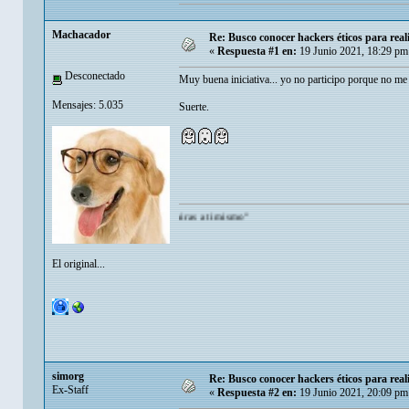
Machacador
Re: Busco conocer hackers éticos para real
«
Respuesta #1 en:
19 Junio 2021, 18:29 pm
Desconectado
Muy buena iniciativa... yo no participo porque no m
Mensajes: 5.035
Suerte.
uede admirarte mas de lo que tu te admiras a ti mismo"
El original...
simorg
Re: Busco conocer hackers éticos para real
Ex-Staff
«
Respuesta #2 en:
19 Junio 2021, 20:09 pm