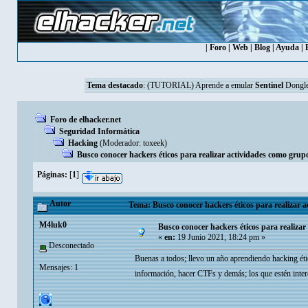
|
Foro
|
Web
|
Blog
|
Ayuda
|
Tema destacado
:
(TUTORIAL) Aprende a emular
Sentinel
Dongle
Foro de elhacker.net
Seguridad Informática
Hacking
(Moderador:
toxeek
)
Busco conocer hackers éticos para realizar actividades como grupo
Páginas:
[
1
]
Autor
Tema: Busco conocer hackers éticos para realizar a
M4luk0
Busco conocer hackers éticos para realizar
«
en:
19 Junio 2021, 18:24 pm »
Desconectado
Buenas a todos; llevo un año aprendiendo hacking ét
Mensajes: 1
información, hacer CTFs y demás; los que estén inte