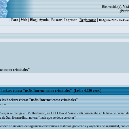
Bienvenido(a),
Visi
¿Perdi
|
Foro
|
Web
|
Blog
|
Ayuda
|
Buscar
|
Ingresar
|
Registrarse
|
10 Agosto 2026, 05:45 
net como criminales"
hackers éticos: "usáis Internet como criminales" (Leído 4,239 veces)
los hackers éticos: "usáis Internet como criminales"
pm »
 Según se recoge en Motherboard, su CEO David Vincencetti comentaba en la lista de correo de
ne de San Bernardino, no era "nada que se deba celebrar".
nden soluciones de vigilancia electrónica a distintos gobiernos y agencias de seguridad, con 