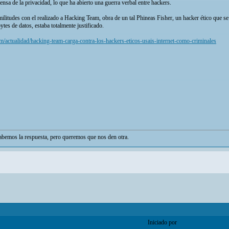
ensa de la privacidad, lo que ha abierto una guerra verbal entre hackers.
similitudes con el realizado a Hacking Team, obra de un tal Phineas Fisher, un hacker ético que 
ytes de datos, estaba totalmente justificado.
/actualidad/hacking-team-carga-contra-los-hackers-eticos-usais-internet-como-criminales
bemos la respuesta, pero queremos que nos den otra.
Iniciado por