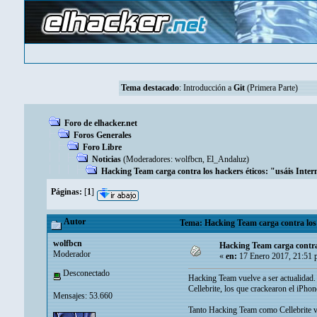
Tema destacado
:
Introducción a
Git
(Primera Parte)
Foro de elhacker.net
Foros Generales
Foro Libre
Noticias
(Moderadores:
wolfbcn
,
El_Andaluz
)
Hacking Team carga contra los hackers éticos: "usáis Inter
Páginas:
[
1
]
Autor
Tema: Hacking Team carga contra los 
wolfbcn
Hacking Team carga contra 
Moderador
«
en:
17 Enero 2017, 21:51 
Desconectado
Hacking Team vuelve a ser actualidad.
Cellebrite, los que crackearon el iPho
Mensajes: 53.660
Tanto Hacking Team como Cellebrite ve