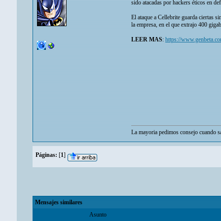
sido atacadas por hackers éticos en def
El ataque a Cellebrite guarda ciertas 
la empresa, en el que extrajo 400 gigab
LEER MAS
:
https://www.genbeta.com
La mayoria pedimos consejo cuando sa
Páginas:
[
1
]
Mensajes similares
Asunto