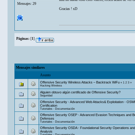
Mensajes: 29
Gracias ! xD
Páginas:
[
1
]
Mensajes similares
Asunto
Offensive Security Wireless Attacks – Backtrack WiFu
«
1
2
3
»
Hacking Wireless
Alguien obtuvo algún certificado de Offensive Security?
Seguridad
Offensive Security - Advanced Web Attacks& Exploitation - OSW
Certification
Tutoriales - Documentación
Offensive Security OSEP - Advanced Evasion Techniques and B
Defenses
Tutoriales - Documentación
Offensive Security OSDA - Foundational Security Operations an
Analysis
Tutoriales - Documentación