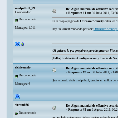
madpitbull_99
Re: Algun material de offensive security..
Colaborador
«
Respuesta #1 en:
30 Julio 2011, 23:2
Desconectado
En la propia página de
OffensiveSecurity
están los "
Mensajes: 1.911
Hay un torrent rondando por ahi:
Offensive Security
«Si quieres la paz prepárate para la guerra»
Flaviu
[Taller]Instalación/Configuración y Teoría de Ser
elchicomalo
Re: Algun material de offensive security..
«
Respuesta #2 en:
30 Julio 2011, 23:4
Desconectado
Que te puedo decir madpitbull, gracias un millon de v
Mensajes: 6
sircam666
Re: Algun material de offensive security..
«
Respuesta #3 en:
1 Agosto 2011, 00:2
Desconectado
uuu no habia visto esos videos, recien acabo de ver e