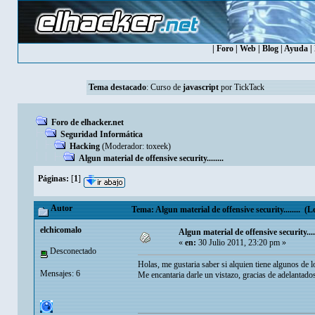
|
Foro
|
Web
|
Blog
|
Ayuda
|
Tema destacado
:
Curso de
javascript
por TickTack
Foro de elhacker.net
Seguridad Informática
Hacking
(Moderador:
toxeek
)
Algun material de offensive security........
Páginas:
[
1
]
Autor
Tema: Algun material de offensive security........ (L
elchicomalo
Algun material de offensive security.....
«
en:
30 Julio 2011, 23:20 pm »
Desconectado
Holas, me gustaria saber si alquien tiene algunos de l
Mensajes: 6
Me encantaria darle un vistazo, gracias de adelantado