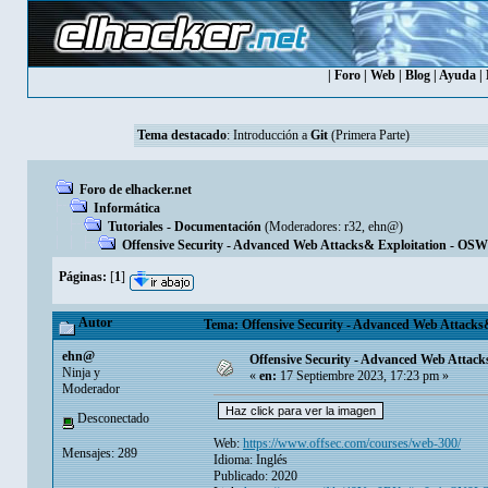
|
Foro
|
Web
|
Blog
|
Ayuda
|
Tema destacado
:
Introducción a
Git
(Primera Parte)
Foro de elhacker.net
Informática
Tutoriales - Documentación
(Moderadores:
r32
,
ehn@
)
Offensive Security - Advanced Web Attacks& Exploitation - OSWE
Páginas:
[
1
]
Autor
Tema: Offensive Security - Advanced Web Attacks&
ehn@
Offensive Security - Advanced Web Attack
Ninja y
«
en:
17 Septiembre 2023, 17:23 pm »
Moderador
Desconectado
Web:
https://www.offsec.com/courses/web-300/
Mensajes: 289
Idioma: Inglés
Publicado: 2020