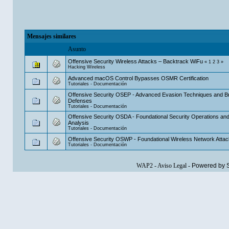
Mensajes similares
Asunto
Offensive Security Wireless Attacks – Backtrack WiFu
«
1
2
3
»
Hacking Wireless
Advanced macOS Control Bypasses OSMR Certification
Tutoriales - Documentación
Offensive Security OSEP - Advanced Evasion Techniques and B
Defenses
Tutoriales - Documentación
Offensive Security OSDA - Foundational Security Operations an
Analysis
Tutoriales - Documentación
Offensive Security OSWP - Foundational Wireless Network Atta
Tutoriales - Documentación
WAP2
-
Aviso Legal
-
Powered by 