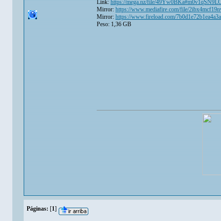
Link:
https://mega.nz/file/49Yw0BKa#m0v1qS
Mirror:
https://www.mediafire.com/file/2ibx4mcf1
Mirror:
https://www.fireload.com/7b0d1e72b1ea4a3
Peso: 1,36 GB
Páginas:
[
1
]