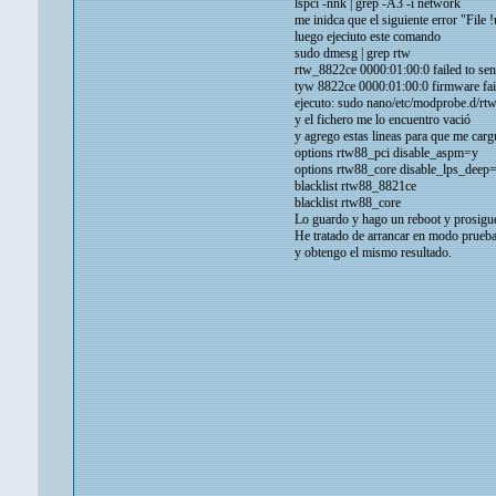
lspci -nnk | grep -A3 -i network
me inidca que el siguiente error "File
luego ejeciuto este comando
sudo dmesg | grep rtw
rtw_8822ce 0000:01:00:0 failed to s
tyw 8822ce 0000:01:00:0 firmware faile
ejecuto: sudo nano/etc/modprobe.d/rt
y el fichero me lo encuentro vació
y agrego estas lineas para que me carg
options rtw88_pci disable_aspm=y
options rtw88_core disable_lps_deep
blacklist rtw88_8821ce
blacklist rtw88_core
Lo guardo y hago un reboot y prosigu
He tratado de arrancar en modo prueba
y obtengo el mismo resultado.