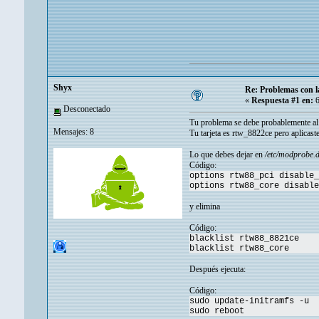
Shyx
Re: Problemas con l
«
Respuesta #1 en:
6
Desconectado
Tu problema se debe probablemente al
Mensajes: 8
Tu tarjeta es rtw_8822ce pero aplicast
Lo que debes dejar en
/etc/modprobe.d
Código:
options rtw88_pci disable_
options rtw88_core disable
y elimina
Código:
blacklist rtw88_8821ce
blacklist rtw88_core
Después ejecuta:
Código:
sudo update-initramfs -u
sudo reboot