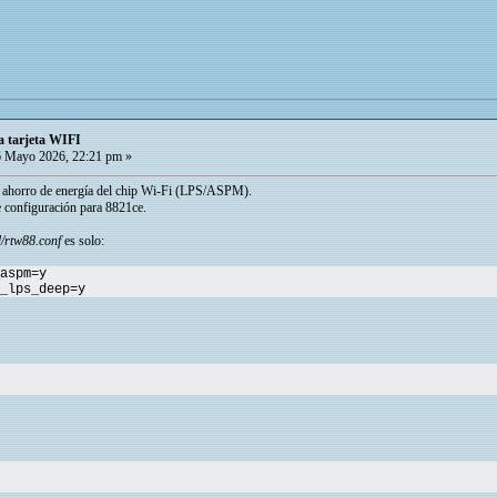
a tarjeta WIFI
 Mayo 2026, 22:21 pm »
 ahorro de energía del chip Wi-Fi (LPS/ASPM).
e configuración para 8821ce.
/rtw88.conf
es solo:
aspm=y
_lps_deep=y