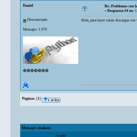
Danielㅤ
Re: Problemas con l
«
Respuesta #4 en:
1
Desconectado
Hola, para hacer varias descargas con
Mensajes: 1.979
🔵🔵🔵🔵🔵🔵🔵
Páginas:
[
1
]
Mensajes similares
Asunto