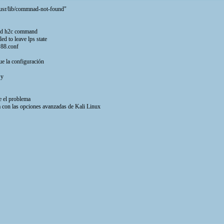
 !usr/lib/commnad-not-found"
end h2c command
d to leave lps state
w88.conf
ue la configuración
=y
e el problema
 con las opciones avanzadas de Kali Linux