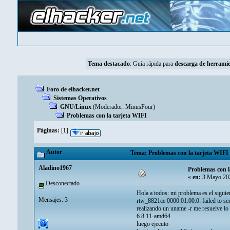
Tema destacado
:
Guía rápida para
descarga de herramie
Foro de elhacker.net
Sistemas Operativos
GNU/Linux
(Moderador:
MinusFour
)
Problemas con la tarjeta WIFI
Páginas:
[
1
]
Autor
Tema: Problemas con la tarjeta WIFI 
Aladino1967
Problemas con l
«
en:
3 Mayo 202
Desconectado
Hola a todos: mi problema es el siguien
Mensajes: 3
rtw_8821ce 0000:01:00.0: failed to 
realizando un uname -r me resuelve lo 
6.8.11-amd64
luego ejecuto