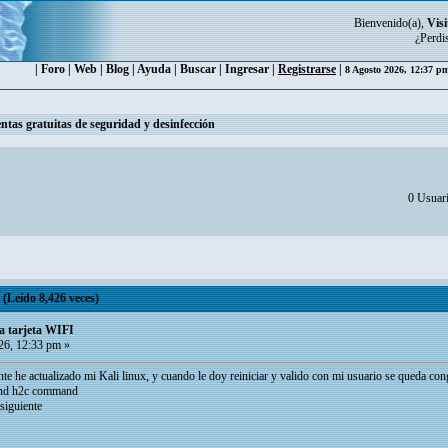
Bienvenido(a),
Visi
¿Perdi
|
Foro
|
Web
|
Blog
|
Ayuda
|
Buscar
|
Ingresar
|
Registrarse
|
8 Agosto 2026, 12:37 
ntas gratuitas de seguridad y desinfección
0 Usuari
(Leído 8,426 veces)
a tarjeta WIFI
6, 12:33 pm »
te he actualizado mi Kali linux, y cuando le doy reiniciar y valido con mi usuario se queda cong
send h2c command
siguiente