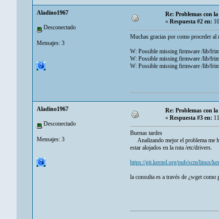
Aladino1967
Re: Problemas con la
«
Respuesta #2 en:
10
Desconectado
Muchas gracias por como proceder al re
Mensajes: 3
W: Possible missing firmware /lib/fr
W: Possible missing firmware /lib/fr
W: Possible missing firmware /lib/fr
Aladino1967
Re: Problemas con la
«
Respuesta #3 en:
11
Desconectado
Buenas tardes
Mensajes: 3
Analizando mejor el problema me ha l
estar alojados en la ruta /etc/drivers.
https://git.kernel.org/pub/scm/linux/ke
la consulta es a través de ¿wget como 