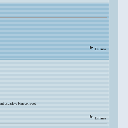
En línea
 mi usuario o bien con root
En línea