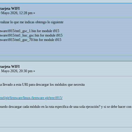
 tarjeta WIFI
 Mayo 2026, 12:28 pm »
alizar lo que me indicas obtengo lo siguiente
imware/i915/mt1_gsc_1.bin for module i915
imware/i915/mt1_huc_gsc.bin for module i915
imware/i915/mt1_guc_70.bin for module i915
 tarjeta WIFI
 Mayo 2026, 20:30 pm »
levado a esta URl para descargar los módulos que necesita
rnel/git/firmware/linux-firmware.git/tree/i915/
puedo descargar cada módulo en la ruta especifica de una sola ejecución? y si se debe hacer con