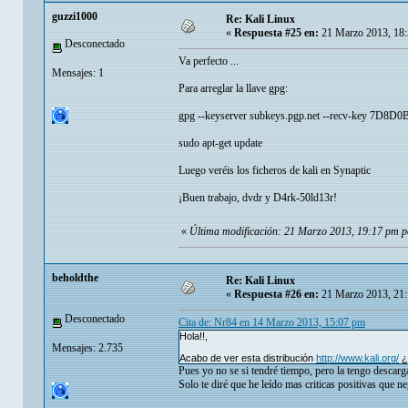
guzzi1000
Re: Kali Linux
«
Respuesta #25 en:
21 Marzo 2013, 18:
Desconectado
Va perfecto ...
Mensajes: 1
Para arreglar la llave gpg:
gpg --keyserver subkeys.pgp.net --recv-key 7D8D0
sudo apt-get update
Luego veréis los ficheros de kali en Synaptic
¡Buen trabajo, dvdr y D4rk-50ld13r!
«
Última modificación: 21 Marzo 2013, 19:17 pm p
beholdthe
Re: Kali Linux
«
Respuesta #26 en:
21 Marzo 2013, 21:
Desconectado
Cita de: Nr84 en 14 Marzo 2013, 15:07 pm
Hola!!,
Mensajes: 2.735
Acabo de ver esta distribución
http://www.kali.org/
¿
Pues yo no se si tendré tiempo, pero la tengo descarg
Solo te diré que he leído mas criticas positivas que ne