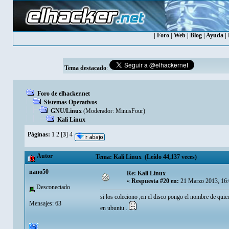
|
Foro
|
Web
|
Blog
|
Ayuda
|
Tema destacado
:
Foro de elhacker.net
Sistemas Operativos
GNU/Linux
(Moderador:
MinusFour
)
Kali Linux
Páginas:
1
2
[
3
]
4
Autor
Tema: Kali Linux (Leído 44,137 veces)
nano50
Re: Kali Linux
«
Respuesta #20 en:
21 Marzo 2013, 16:
Desconectado
si los coleciono ,en el disco pongo el nombre de quie
Mensajes: 63
en ubuntu .