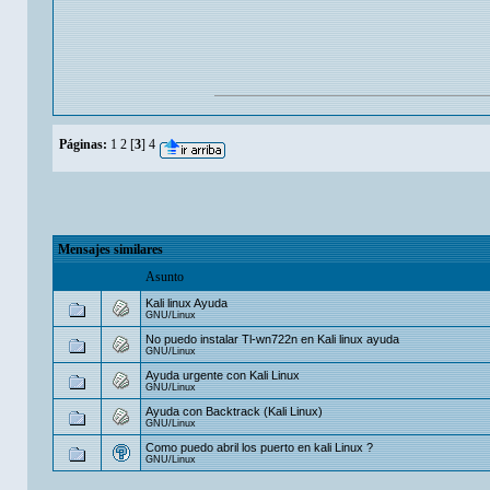
Páginas:
1
2
[
3
]
4
Mensajes similares
Asunto
Kali linux Ayuda
GNU/Linux
No puedo instalar Tl-wn722n en Kali linux ayuda
GNU/Linux
Ayuda urgente con Kali Linux
GNU/Linux
Ayuda con Backtrack (Kali Linux)
GNU/Linux
Como puedo abril los puerto en kali Linux ?
GNU/Linux