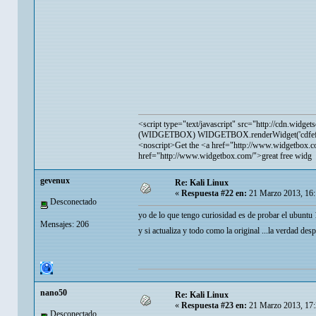
<script type="text/javascript" src="
http://cdn.widget
(WIDGETBOX) WIDGETBOX.renderWidget('cdfef286
<noscript>Get the <a href="
http://www.widgetbox.c
href="
http://www.widgetbox.com/">great
free widg
gevenux
Re: Kali Linux
«
Respuesta #22 en:
21 Marzo 2013, 16:
Desconectado
yo de lo que tengo curiosidad es de probar el ubuntu
Mensajes: 206
y si actualiza y todo como la original ...la verdad d
nano50
Re: Kali Linux
«
Respuesta #23 en:
21 Marzo 2013, 17:
Desconectado