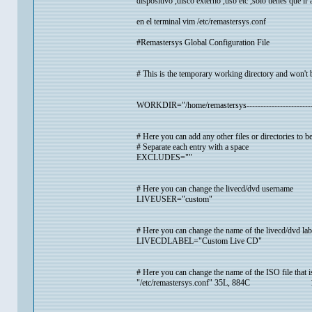
dispositivo ,disco externo ,usb etc ,solo tienes que ir 
en el terminal vim /etc/remastersys.conf
#Remastersys Global Configuration File
# This is the temporary working directory and won't 
WORKDIR="/home/remastersys---------------------------
# Here you can add any other files or directories to b
# Separate each entry with a space
EXCLUDES=""
# Here you can change the livecd/dvd username
LIVEUSER="custom"
# Here you can change the name of the livecd/dvd lab
LIVECDLABEL="Custom Live CD"
# Here you can change the name of the ISO file that i
"/etc/remastersys.conf" 35L, 884C 