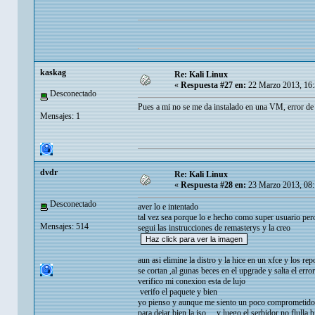
kaskag
Re: Kali Linux
«
Respuesta #27 en:
22 Marzo 2013, 16:
Desconectado
Pues a mi no se me da instalado en una VM, error de
Mensajes: 1
dvdr
Re: Kali Linux
«
Respuesta #28 en:
23 Marzo 2013, 08:
Desconectado
aver lo e intentado
tal vez sea porque lo e hecho como super usuario pero 
Mensajes: 514
segui las instrucciones de remasterys y la creo
aun asi elimine la distro y la hice en un xfce y los re
se cortan ,al gunas beces en el upgrade y salta el error
verifico mi conexion esta de lujo
verifo el paquete y bien
yo pienso y aunque me siento un poco comprometido
para dejar bien la iso ....y luego el serbidor no flulla 