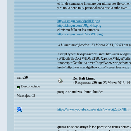
el fin de semana lo intentare por ultima vez (le comen
y si no la tiene muy personalizada que la suba aver
-------------------------------------
http://i.imgur.com/i8ptBFP.png
http://i.imgur.com/D8gjkFk.png
el mismo fallo en los entornos
http://i.imgur.com/o7z8cWD.png
«
Última modificación: 23 Marzo 2013, 09:03 am p
<script type="text/javascript" src="
http://cdn.widget
(WIDGETBOX) WIDGETBOX.renderWidget('cdfef286
<noscript>Get the <a href="
http://www.widgetbox.c
href="
http://www.widgetbox.com/">great
free widg
nano50
Re: Kali Linux
«
Respuesta #29 en:
23 Marzo 2013, 14:
Desconectado
porque no utilizas ubuntu builder
Mensajes: 63
https://www.youtube.com/watch?v=WGj2qExNlHI
quizas no te construya la iso porque no tienes demasi