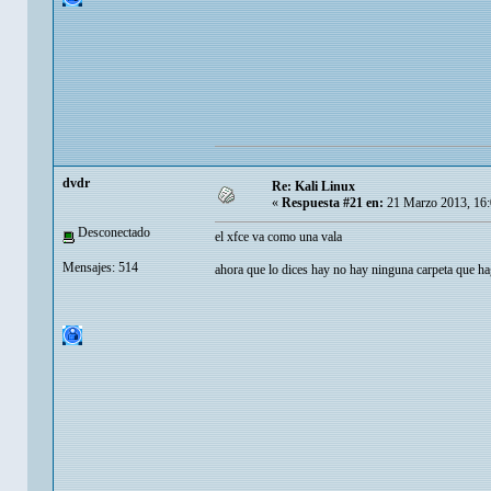
dvdr
Re: Kali Linux
«
Respuesta #21 en:
21 Marzo 2013, 16:
Desconectado
el xfce va como una vala
Mensajes: 514
ahora que lo dices hay no hay ninguna carpeta que haga