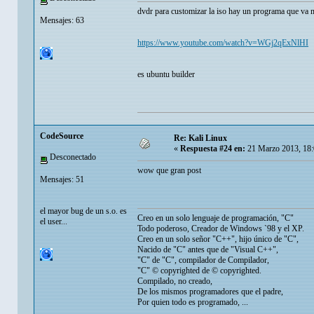
dvdr para customizar la iso hay un programa que va m
Mensajes: 63
https://www.youtube.com/watch?v=WGj2qExNlHI
es ubuntu builder
CodeSource
Re: Kali Linux
«
Respuesta #24 en:
21 Marzo 2013, 18:
Desconectado
wow que gran post
Mensajes: 51
el mayor bug de un s.o. es
Creo en un solo lenguaje de programación, "C"
el user...
Todo poderoso, Creador de Windows `98 y el XP.
Creo en un solo señor "C++", hijo único de "C",
Nacido de "C" antes que de "Visual C++",
"C" de "C", compilador de Compilador,
"C" © copyrighted de © copyrighted.
Compilado, no creado,
De los mismos programadores que el padre,
Por quien todo es programado, ...