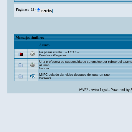
Páginas:
[
1
]
Mensajes similares
Asunto
Pa pasar el rato...
«
1
2
3
4
»
Desafíos - Wargames
Una profesora es suspendida de su empleo por reírse del exam
alumna ...
Noticias
Mi PC deja de dar video despues de jugar un rato
Hardware
WAP2
-
Aviso Legal
-
Powered by 