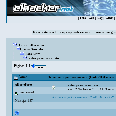
|
Foro
|
Web
|
Blog
|
Ayuda
|
Tema destacado
:
Guía rápida para
descarga de herramientas grat
Foro de elhacker.net
Foros Generales
Foro Libre
video pa reirse un rato
Páginas:
[
1
]
Autor
Tema: video pa reirse un rato (Leído 2,031 veces)
AlbertoPerez
video pa reirse un rato
«
en:
2 Noviembre 2015, 11:49 am »
Desconectado
https://www.youtube.com/watch?v=EhF0hfYz0mY
Mensajes: 137