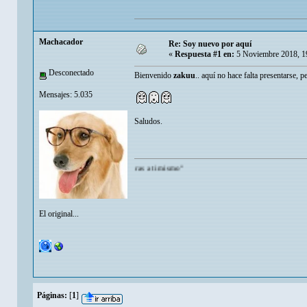
Machacador
Re: Soy nuevo por aquí
«
Respuesta #1 en:
5 Noviembre 2018, 1
Desconectado
Bienvenido
zakuu
.. aquí no hace falta presentarse, p
Mensajes: 5.035
Saludos.
ede admirarte mas de lo que tu te admiras a ti mismo"
El original...
Páginas:
[
1
]