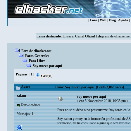
|
Foro
|
Web
|
Blog
|
Ayuda
|
Tema destacado
: Entrar al
Canal Oficial Telegram
de elhacker.net
Foro de elhacker.net
Foros Generales
Foro Libre
Soy nuevo por aquí
Páginas:
[
1
]
Autor
Tema: Soy nuevo por aquí (Leído 3,068 veces)
zakuu
Soy nuevo por aquí
«
en:
5 Noviembre 2018, 19:35 pm »
Desconectado
Pues no sé si debo o no presentarme, hay foros en lo 
Mensajes: 1
Soy zakuu y estoy en la formación profesional de ASI
formación, ya he consultado alguna que otra vez este 