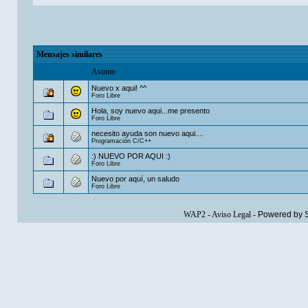
Mensajes similares
Asunto
Nuevo x aqui! ^^
Foro Libre
Hola, soy nuevo aqui...me presento
Foro Libre
necesito ayuda son nuevo aqui....
Programación C/C++
:) NUEVO POR AQUI :)
Foro Libre
Nuevo por aquí, un saludo
Foro Libre
WAP2
-
Aviso Legal
-
Powered by 