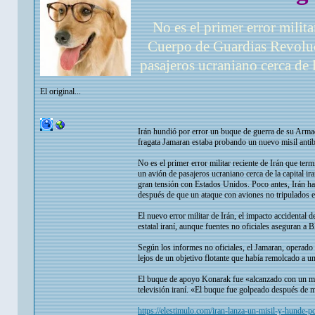
No es el primer error milita
Cuerpo de Guardias Revoluc
pasajeros ucraniano cerca de 
El original...
Irán hundió por error un buque de guerra de su Arma
fragata Jamaran estaba probando un nuevo misil anti
No es el primer error militar reciente de Irán que te
un avión de pasajeros ucraniano cerca de la capital i
gran tensión con Estados Unidos. Poco antes, Irán ha
después de que un ataque con aviones no tripulados
El nuevo error militar de Irán, el impacto accidental 
estatal iraní, aunque fuentes no oficiales aseguran 
Según los informes no oficiales, el Jamaran, operado
lejos de un objetivo flotante que había remolcado a u
El buque de apoyo Konarak fue «alcanzado con un misil
televisión iraní. «El buque fue golpeado después de mo
https://elestimulo.com/iran-lanza-un-misil-y-hund