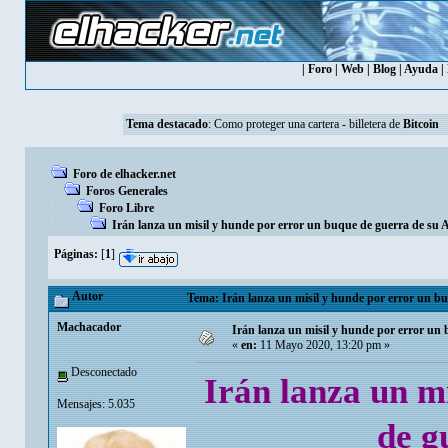
|
Foro
|
Web
|
Blog
|
Ayuda
|
Tema destacado
:
Como proteger una cartera - billetera de
Bitcoin
Foro de elhacker.net
Foros Generales
Foro Libre
Irán lanza un misil y hunde por error un buque de guerra de su
Páginas:
[
1
]
Autor
Tema: Irán lanza un misil y hunde por error un b
Machacador
Irán lanza un misil y hunde por error un
«
en:
11 Mayo 2020, 13:20 pm »
Desconectado
Irán lanza un m
Mensajes: 5.035
de g