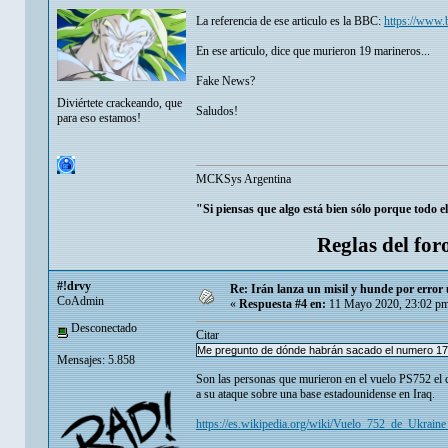
La referencia de ese articulo es la BBC:
https://www.
En ese articulo, dice que murieron 19 marineros...
Fake News?
Diviértete crackeando, que
Saludos!
para eso estamos!
MCKSys Argentina
"Si piensas que algo está bien sólo porque todo e
Reglas del for
#!drvy
Re: Irán lanza un misil y hunde por erro
CoAdmin
«
Respuesta #4 en:
11 Mayo 2020, 23:02 pm
Desconectado
Citar
Me pregunto de dónde habrán sacado el numero 17
Mensajes: 5.858
Son las personas que murieron en el vuelo PS752 el cu
a su ataque sobre una base estadounidense en Iraq.
https://es.wikipedia.org/wiki/Vuelo_752_de_Ukraine_