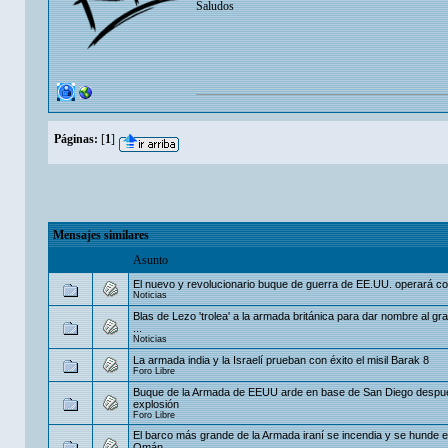
Saludos
Páginas:
[
1
]
Mensajes similares
Asunto
El nuevo y revolucionario buque de guerra de EE.UU. operará co
Noticias
Blas de Lezo 'trolea' a la armada británica para dar nombre al g
...
Noticias
La armada india y la Israelí prueban con éxito el misil Barak 8
Foro Libre
Buque de la Armada de EEUU arde en base de San Diego despu
explosión
Foro Libre
El barco más grande de la Armada iraní se incendia y se hunde en
Omán