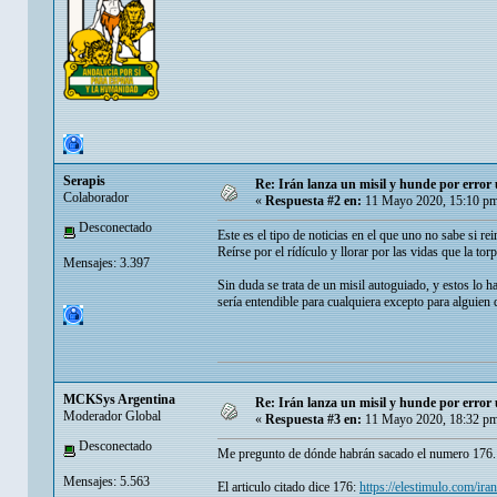
Serapis
Re: Irán lanza un misil y hunde por erro
Colaborador
«
Respuesta #2 en:
11 Mayo 2020, 15:10 pm
Desconectado
Este es el tipo de noticias en el que uno no sabe si reir
Reírse por el rídículo y llorar por las vidas que la tor
Mensajes: 3.397
Sin duda se trata de un misil autoguiado, y estos lo ha
sería entendible para cualquiera excepto para alguien q
MCKSys Argentina
Re: Irán lanza un misil y hunde por erro
Moderador Global
«
Respuesta #3 en:
11 Mayo 2020, 18:32 pm
Desconectado
Me pregunto de dónde habrán sacado el numero 176.
Mensajes: 5.563
El articulo citado dice 176:
https://elestimulo.com/i