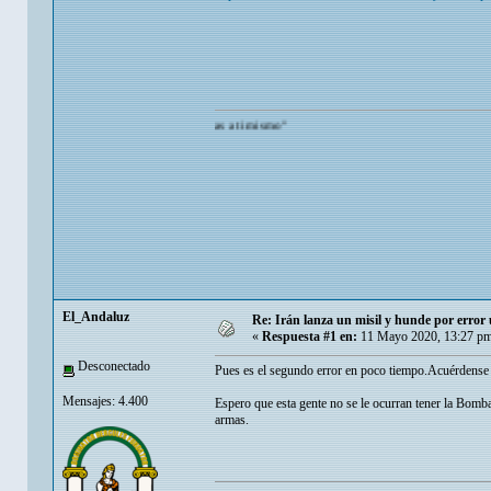
 admirarte mas de lo que tu te admiras a ti mismo"
El_Andaluz
Re: Irán lanza un misil y hunde por erro
«
Respuesta #1 en:
11 Mayo 2020, 13:27 pm
Desconectado
Pues es el segundo error en poco tiempo.Acuérdense 
Mensajes: 4.400
Espero que esta gente no se le ocurran tener la Bomb
armas.