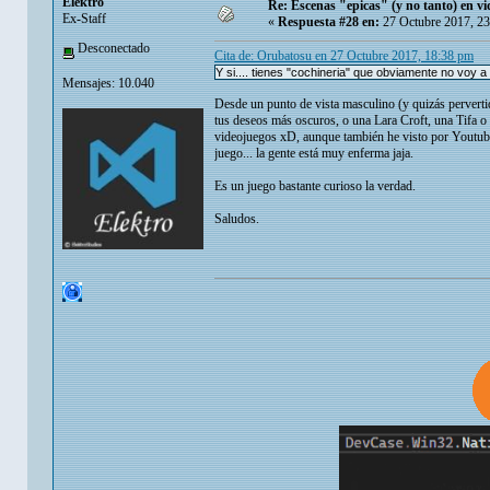
Eleкtro
Re: Escenas "epicas" (y no tanto) en v
Ex-Staff
«
Respuesta #28 en:
27 Octubre 2017, 23
Desconectado
Cita de: Orubatosu en 27 Octubre 2017, 18:38 pm
Y si.... tienes "cochineria" que obviamente no voy a 
Mensajes: 10.040
Desde un punto de vista masculino (y quizás pervertid
tus deseos más oscuros, o una Lara Croft, una Tifa o
videojuegos xD, aunque también he visto por Youtube
juego... la gente está muy enferma jaja.
Es un juego bastante curioso la verdad.
Saludos.