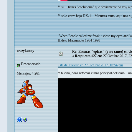
Y si.... tienes "cochineria" que obviamente no voy a p
Y solo corre bajo DX-11. Mientras tanto, aquí nos s
"When People called me freak, i close my eyes and la
Hideto Matsumoto 1964-1998
crazykenny
Re: Escenas "epicas" (y no tanto) en v
«
Respuesta #27 en:
27 Octubre 2017, 22
Desconectado
Cita de: Eleкtro en 27 Octubre 2017, 16:54 pm
Mensajes: 4.261
Y bueno, para retomar el hilo principal del tema...