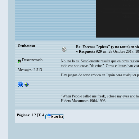
Orubatosu
Re: Escenas "epicas" (y no tanto) en v
«
Respuesta #29 en:
28 Octubre 2017, 10
Desconectado
No, no lo es. Simplemente resulta que en otras regio
todo eso son cosas "de crios". Otros culturas han vis
Mensajes: 2.513
Hay juegos de corte erótico en Japón para cualquier 
"When People called me freak, i close my eyes and la
Hideto Matsumoto 1964-1998
Páginas:
1
2
[
3
]
4