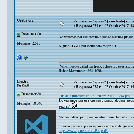
Orubatosu
Re: Escenas "epicas" (y no tanto) en v
«
Respuesta #24 en:
27 Octubre 2017, 13
Desconectado
No vayamos por ese camino o pongo algunos juegos 
Mensajes: 2.513
Alguno DX-11 por cierto para mejor 3D
"When People called me freak, i close my eyes and la
Hideto Matsumoto 1964-1998
Eleкtro
Re: Escenas "epicas" (y no tanto) en v
Ex-Staff
«
Respuesta #25 en:
27 Octubre 2017, 16
Desconectado
Cita de: Orubatosu en 27 Octubre 2017, 13:14 pm
No vayamos por ese camino o pongo algunos juego
Mensajes: 10.040
padres"
Mucho hablar, pero poco mostrar. Perro ladrador, po
Si tenías pensado poner algún videojuego del géner
https://www.patreon.com/ProjectH