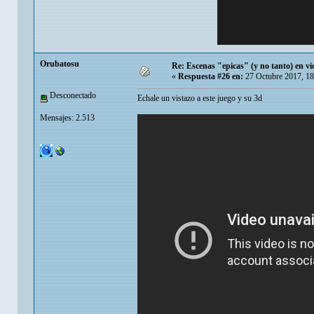
Orubatosu
Re: Escenas "epicas" (y no tanto) en v
«
Respuesta #26 en:
27 Octubre 2017, 18
Desconectado
Echale un vistazo a este juego y su 3d
Mensajes: 2.513