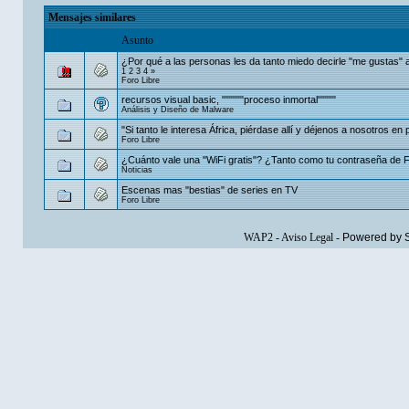
Mensajes similares
Asunto
¿Por qué a las personas les da tanto miedo decirle "me gustas" 
1
2
3
4
»
Foro Libre
recursos visual basic, """"""proceso inmortal"""""
Análisis y Diseño de Malware
"Si tanto le interesa África, piérdase allí y déjenos a nosotros en 
Foro Libre
¿Cuánto vale una "WiFi gratis"? ¿Tanto como tu contraseña de
Noticias
Escenas mas "bestias" de series en TV
Foro Libre
WAP2
-
Aviso Legal
-
Powered by 