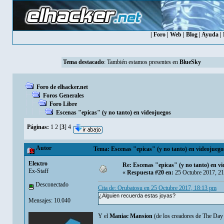
|
Foro
|
Web
|
Blog
|
Ayuda
|
Tema destacado
: También estamos presentes en
BlueSky
Foro de elhacker.net
Foros Generales
Foro Libre
Escenas "epicas" (y no tanto) en videojuegos
Páginas:
1
2
[
3
]
4
Autor
Tema: Escenas "epicas" (y no tanto) en videojuego
Eleкtro
Re: Escenas "epicas" (y no tanto) en v
Ex-Staff
«
Respuesta #20 en:
25 Octubre 2017, 21
Desconectado
Cita de: Orubatosu en 25 Octubre 2017, 18:13 pm
¿Alguien recuerda estas joyas?
Mensajes: 10.040
Y el
Maniac Mansion
(de los creadores de The Day 