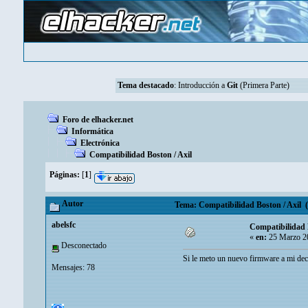
Tema destacado
:
Introducción a
Git
(Primera Parte)
Foro de elhacker.net
Informática
Electrónica
Compatibilidad Boston / Axil
Páginas:
[
1
]
Autor
Tema: Compatibilidad Boston / Axil (
abelsfc
Compatibilidad 
«
en:
25 Marzo 20
Desconectado
Si le meto un nuevo firmware a mi deco
Mensajes: 78