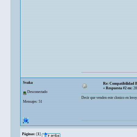
Svaka
Re: Compatibilidad B
«
Respuesta #2 en:
28
Desconectado
Decir que venden este clonico en leroy
Mensajes: 51
Páginas:
[
1
]