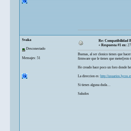
Svaka
Re: Compatibilidad B
«
Respuesta #1 en:
27
Desconectado
Buenas, al ser clonico tienes que hace
Mensajes: 51
firmware que le tienes que meter[esto 
He creado hace poco un foro donde he g
La direccion es:
http://usuarios.lycos.e
Si tienes alguna duda....
Saludos