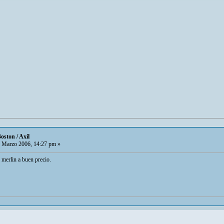
oston / Axil
 Marzo 2006, 14:27 pm »
 merlin a buen precio.