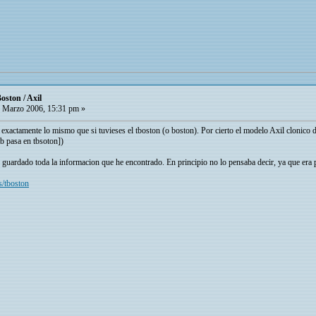
oston / Axil
 Marzo 2006, 15:31 pm »
r exactamente lo mismo que si tuvieses el tboston (o boston). Por cierto el modelo Axil clonico 
tb pasa en tbsoton])
uardado toda la informacion que he encontrado. En principio no lo pensaba decir, ya que era p
s/tboston