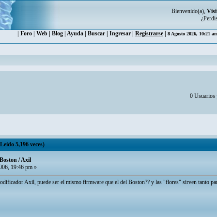
Bienvenido(a),
Visi
¿Perdi
|
Foro
|
Web
|
Blog
|
Ayuda
|
Buscar
|
Ingresar
|
Registrarse
|
8 Agosto 2026, 10:21 a
0 Usuarios y
Leído 5,196 veces)
Boston / Axil
06, 19:46 pm »
dificador Axil, puede ser el mismo firmware que el del Boston?? y las "flores" sirven tanto pa