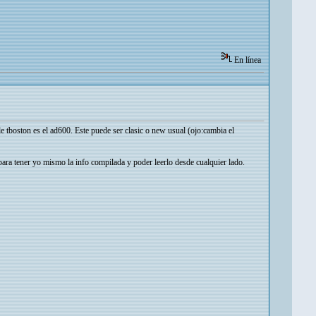
En línea
de tboston es el ad600. Este puede ser clasic o new usual (ojo:cambia el
ara tener yo mismo la info compilada y poder leerlo desde cualquier lado.