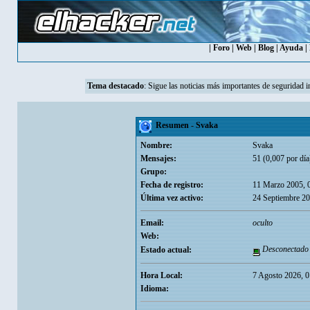
|
Foro
|
Web
|
Blog
|
Ayuda
|
Tema destacado
:
Sigue las noticias más importantes de seguridad i
Resumen - Svaka
Nombre:
Svaka
Mensajes:
51 (0,007 por día
Grupo:
Fecha de registro:
11 Marzo 2005, 
Última vez activo:
24 Septiembre 20
Email:
oculto
Web:
Desconectado
Estado actual:
Hora Local:
7 Agosto 2026, 0
Idioma: