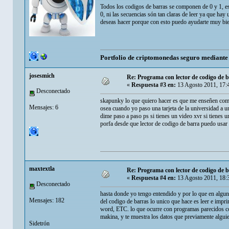
Todos los codigos de barras se componen de 0 y 1, es 
0, ni las secuencias són tan claras de leer ya que ha
deseas hacer porque con esto puedo ayudarte muy bi
Portfolio de criptomonedas seguro mediant
josesmich
Re: Programa con lector de codigo de 
«
Respuesta #3 en:
13 Agosto 2011, 17:
Desconectado
skapunky lo que quiero hacer es que me enseñen com
Mensajes: 6
osea cuando yo paso una tarjeta de la universidad a
dime paso a paso ps si tienes un video xvr si tienes 
porfa desde que lector de codigo de barra puedo usar 
maxtextla
Re: Programa con lector de codigo de 
«
Respuesta #4 en:
13 Agosto 2011, 18:
Desconectado
hasta donde yo tengo entendido y por lo que en 
Mensajes: 182
del codigo de barras lo unico que hace es leer e impri
word, ETC. lo que ocurre con programas parecidos com
makina, y te muestra los datos que previamente algui
Sidetrón