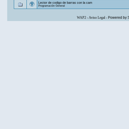
Lector de codigo de barras con la cam
Programación General
WAP2
-
Aviso Legal
-
Powered by 