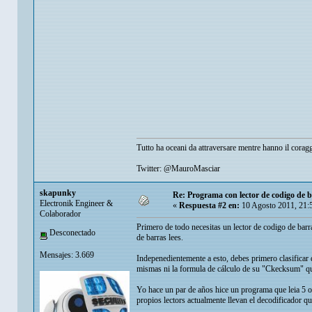
Tutto ha oceani da attraversare mentre hanno il corag
Twitter: @MauroMasciar
skapunky
Re: Programa con lector de codigo de 
Electronik Engineer &
«
Respuesta #2 en:
10 Agosto 2011, 21:
Colaborador
Primero de todo necesitas un lector de codigo de barr
Desconectado
de barras lees.
Mensajes: 3.669
Indepenedientemente a esto, debes primero clasificar 
mismas ni la formula de cálculo de su "Ckecksum" que
Yo hace un par de años hice un programa que leia 5 o 
propios lectors actualmente llevan el decodificador q