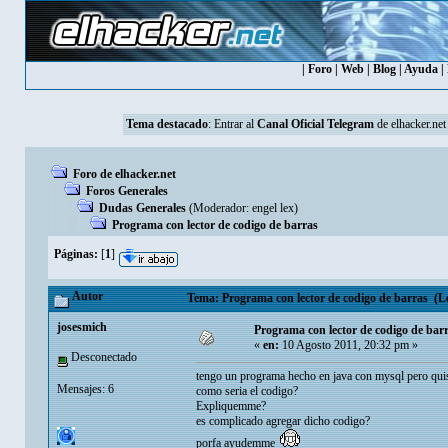
|
Foro
|
Web
|
Blog
|
Ayuda
|
Tema destacado
: Entrar al
Canal Oficial Telegram
de elhacker.net
Foro de elhacker.net
Foros Generales
Dudas Generales
(Moderador:
engel lex
)
Programa con lector de codigo de barras
Páginas:
[
1
]
Autor
Tema: Programa con lector de codigo de barras (Le
josesmich
Programa con lector de codigo de bar
«
en:
10 Agosto 2011, 20:32 pm »
Desconectado
tengo un programa hecho en java con mysql pero quisi
Mensajes: 6
como seria el codigo?
Expliquemme?
es complicado agregar dicho codigo?
porfa ayudemme