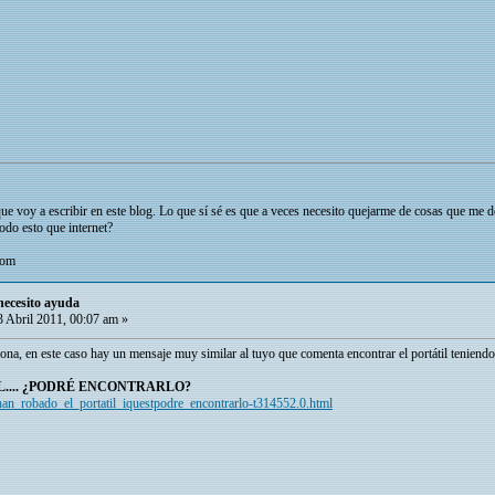
ue voy a escribir en este blog. Lo que sí sé es que a veces necesito quejarme de cosas que me d
odo esto que internet?
com
necesito ayuda
 Abril 2011, 00:07 am »
iona, en este caso hay un mensaje muy similar al tuyo que comenta encontrar el portátil teniend
.... ¿PODRÉ ENCONTRARLO?
e_han_robado_el_portatil_iquestpodre_encontrarlo-t314552.0.html