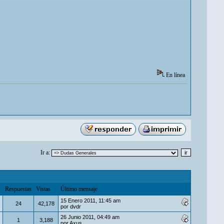
En línea
Ir a:
Respuestas
Vistas
Último mensaje
15 Enero 2011, 11:45 am
24
42,178
por
dvdr
26 Junio 2011, 04:49 am
1
3,188
por
Axus