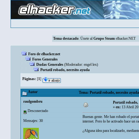
Tema destacado
:
Únete al
Grupo Steam
elhacker.NET
Foro de elhacker.net
Foros Generales
Dudas Generales
(Moderador:
engel lex
)
Portatil robado, necesito ayuda
Páginas:
[
1
]
Autor
Tema: Portatil robado, necesito ayuda
raulgombru
Portatil robado,
«
en:
13 Abril 20
Desconectado
Buenas gente. Me han robado el portati
Mensajes: 30
internet. Pero lo he activado hace un r
¿Alguna idea para localizarlo, median