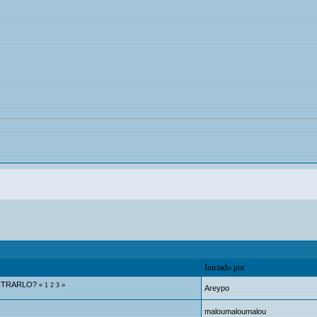
Iniciado por
NTRARLO?
«
1
2
3
»
Areypo
maloumaloumalou