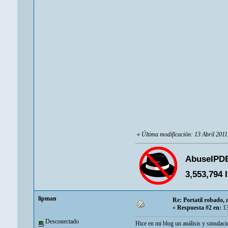
«
Última modificación: 13 Abril 2011
‭lipman
Re: Portatil robado, 
«
Respuesta #2 en:
13
Desconectado
Hice en mi blog un análisis y simulaci