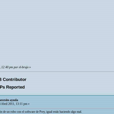
, 12:40 pm por el-brujo
»
necesito ayuda
 Abril 2011, 13:11 pm »
ón de un robo con el software de Prey, igual estás haciendo algo mal.