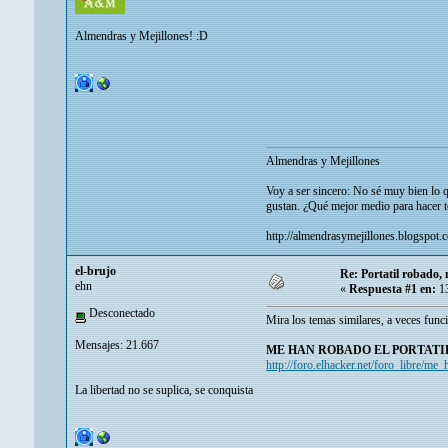
Almendras y Mejillones! :D
Almendras y Mejillones
Voy a ser sincero: No sé muy bien lo q
gustan. ¿Qué mejor medio para hacer t
http://almendrasymejillones.blogspot.
el-brujo
Re: Portatil robado, 
ehn
«
Respuesta #1 en:
13
Desconectado
Mira los temas similares, a veces func
Mensajes: 21.667
ME HAN ROBADO EL PORTATIL
http://foro.elhacker.net/foro_libre/m
La libertad no se suplica, se conquista