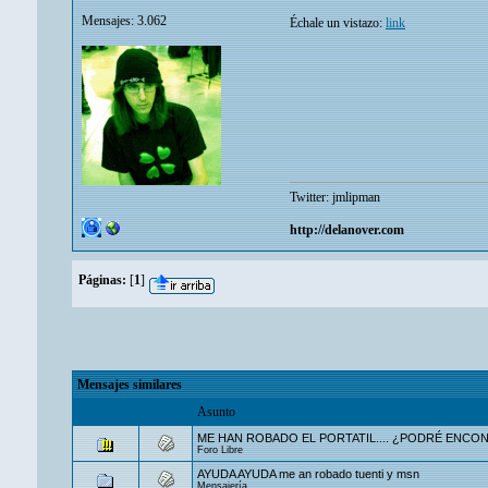
Mensajes: 3.062
Échale un vistazo:
link
Twitter:
jmlipman
http://delanover.com
Páginas:
[
1
]
Mensajes similares
Asunto
ME HAN ROBADO EL PORTATIL.... ¿PODRÉ ENCO
Foro Libre
AYUDA AYUDA me an robado tuenti y msn
Mensajería