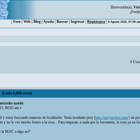
Bienvenido(a),
Visi
¿Perdi
|
Foro
|
Web
|
Blog
|
Ayuda
|
Buscar
|
Ingresar
|
Registrarse
|
6 Agosto 2026, 07:30 a
0 Usua
 (Leído 6,604 veces)
 necesito ayuda
11, 00:03 am »
l y estoy buscando maneras de localizarlo. Tenía instalado prey (
http://preyproject.com/)
un pro
ato y no le veo mucho futuro a la cosa... Para empezar, a nada que lo formateen, la cosa ya no f
te la MAC o algo así?