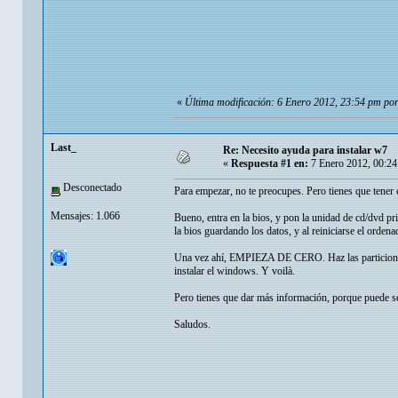
«
Última modificación: 6 Enero 2012, 23:54 pm po
Last_
Re: Necesito ayuda para instalar w7
«
Respuesta #1 en:
7 Enero 2012, 00:24
Desconectado
Para empezar, no te preocupes. Pero tienes que tener
Mensajes: 1.066
Bueno, entra en la bios, y pon la unidad de cd/dvd pr
la bios guardando los datos, y al reiniciarse el orden
Una vez ahí, EMPIEZA DE CERO. Haz las particiones q
instalar el windows. Y voilà.
Pero tienes que dar más información, porque puede se
Saludos.