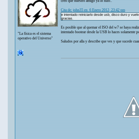
creo que nuestro amigo ya lo hizo..
Cita de: john35 en 6 Enero 2012, 23:42 pm
e intentado reiniciarlo desde usb, disco duro y vue
gracias.
Es posible que al quemar el ISO del w7 se haya realiz
intentado bootear desde la USB lo haces solamente 
"La física es el sistema
operativo del Universo"
Saludos por alla y describe que ves y que sucede cuan