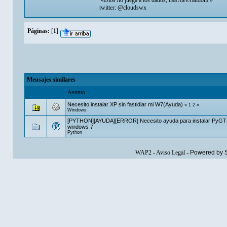
«Dios no juega a los dados, usa /dev/random.»
twitter: @cloudswx
Páginas:
[
1
]
Mensajes similares
Asunto
Necesito instalar XP sin fastidiar mi W7(Ayuda)
«
1
2
»
Windows
[PYTHON][AYUDA][ERROR] Necesito ayuda para instalar PyGT
windows 7
Python
WAP2
-
Aviso Legal
-
Powered by 