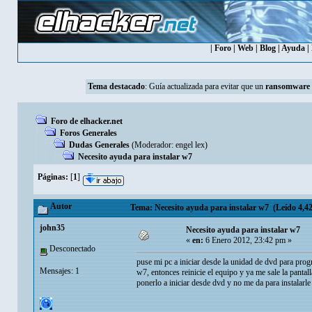
|
Foro
|
Web
|
Blog
|
Ayuda
|
Tema destacado
:
Guía actualizada para evitar que un
ransomware
Foro de elhacker.net
Foros Generales
Dudas Generales
(Moderador:
engel lex
)
Necesito ayuda para instalar w7
Páginas:
[
1
]
Autor
Tema: Necesito ayuda para instalar w7 (Leído 4,42
john35
Necesito ayuda para instalar w7
«
en:
6 Enero 2012, 23:42 pm »
Desconectado
puse mi pc a iniciar desde la unidad de dvd para prog
Mensajes: 1
w7, entonces reinicie el equipo y ya me sale la pantal
ponerlo a iniciar desde dvd y no me da para instalar