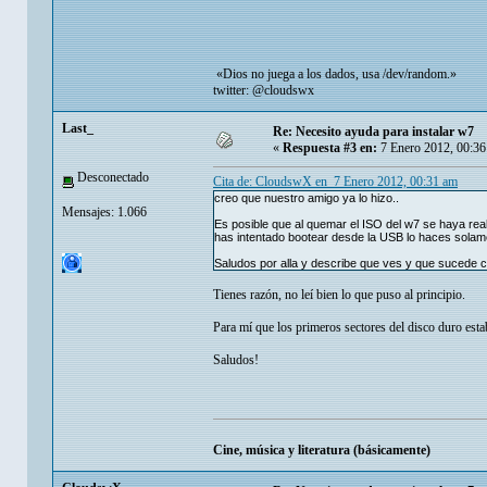
«Dios no juega a los dados, usa /dev/random.»
twitter: @cloudswx
Last_
Re: Necesito ayuda para instalar w7
«
Respuesta #3 en:
7 Enero 2012, 00:36
Desconectado
Cita de: CloudswX en 7 Enero 2012, 00:31 am
creo que nuestro amigo ya lo hizo..
Mensajes: 1.066
Es posible que al quemar el ISO del w7 se haya real
has intentado bootear desde la USB lo haces sola
Saludos por alla y describe que ves y que sucede c
Tienes razón, no leí bien lo que puso al principio.
Para mí que los primeros sectores del disco duro est
Saludos!
Cine, música y literatura (básicamente)