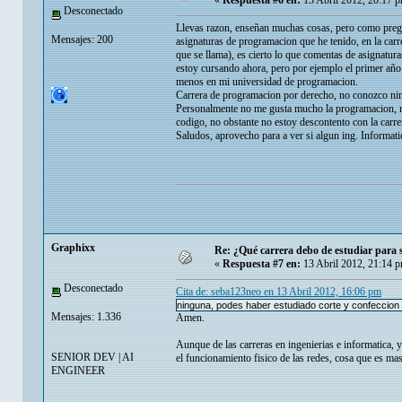
«
Respuesta #6 en:
13 Abril 2012, 20:17 
Desconectado
Llevas razon, enseñan muchas cosas, pero como pregu
Mensajes: 200
asignaturas de programacion que he tenido, en la carr
que se llama), es cierto lo que comentas de asignatur
estoy cursando ahora, pero por ejemplo el primer año e
menos en mi universidad de programacion.
Carrera de programacion por derecho, no conozco nin
Personalmente no me gusta mucho la programacion, me
codigo, no obstante no estoy descontento con la carre
Saludos, aprovecho para a ver si algun ing. Informati
Graphixx
Re: ¿Qué carrera debo de estudiar para
«
Respuesta #7 en:
13 Abril 2012, 21:14 
Desconectado
Cita de: seba123neo en 13 Abril 2012, 16:06 pm
ninguna, podes haber estudiado corte y confeccion
Mensajes: 1.336
Amen.
Aunque de las carreras en ingenierias e informatica, y
SENIOR DEV | AI
el funcionamiento fisico de las redes, cosa que es m
ENGINEER