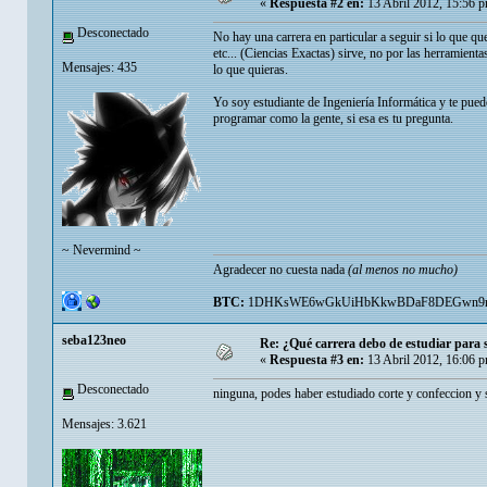
«
Respuesta #2 en:
13 Abril 2012, 15:56 
Desconectado
No hay una carrera en particular a seguir si lo que q
etc... (Ciencias Exactas) sirve, no por las herramient
Mensajes: 435
lo que quieras.
Yo soy estudiante de Ingeniería Informática y te pued
programar como la gente, si esa es tu pregunta.
~ Nevermind ~
Agradecer no cuesta nada
(al menos no mucho)
BTC:
1DHKsWE6wGkUiHbKkwBDaF8DEGwn9
seba123neo
Re: ¿Qué carrera debo de estudiar para
«
Respuesta #3 en:
13 Abril 2012, 16:06 
Desconectado
ninguna, podes haber estudiado corte y confeccion y 
Mensajes: 3.621