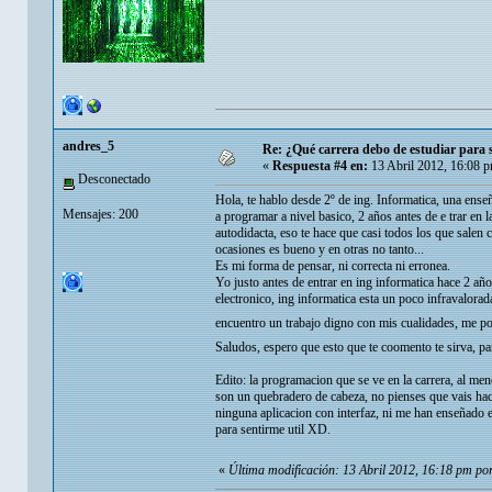
andres_5
Re: ¿Qué carrera debo de estudiar para
«
Respuesta #4 en:
13 Abril 2012, 16:08 
Desconectado
Hola, te hablo desde 2º de ing. Informatica, una ense
Mensajes: 200
a programar a nivel basico, 2 años antes de e trar en
autodidacta, eso te hace que casi todos los que salen 
ocasiones es bueno y en otras no tanto...
Es mi forma de pensar, ni correcta ni erronea.
Yo justo antes de entrar en ing informatica hace 2 año
electronico, ing informatica esta un poco infravalorad
encuentro un trabajo digno con mis cualidades, me po
Saludos, espero que esto que te coomento te sirva, pa
Edito: la programacion que se ve en la carrera, al me
son un quebradero de cabeza, no pienses que vais hace
ninguna aplicacion con interfaz, ni me han enseñado 
para sentirme util XD.
«
Última modificación: 13 Abril 2012, 16:18 pm po