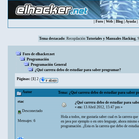
|
Foro
|
Web
|
Blog
|
Ayuda
|
Tema destacado
:
Recopilación
Tutoriales y Manuales Hacking
, 
Foro de elhacker.net
Programación
Programación General
¿Qué carrera debo de estudiar para saber programar?
Páginas:
[
1
]
2
Autor
Tema: ¿Qué carrera debo de estudiar para saber p
etac
¿Qué carrera debo de estudiar para sa
«
en:
13 Abril 2012, 15:47 pm »
Desconectado
Hola a todos, me gustaría saber cual es la carrera que
Mensajes: 6
en java por ejemplo o en otro lenguaje, ahora mismo 
programación. ¿Esta es la carrera que debo de estudia