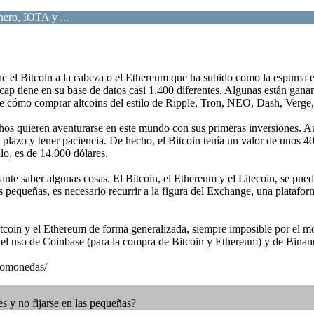
ero, IOTA y ...
e el Bitcoin a la cabeza o el Ethereum que ha subido como la espuma e
tiene en su base de datos casi 1.400 diferentes. Algunas están ganan
obre cómo comprar altcoins del estilo de Ripple, Tron, NEO, Dash, Verg
s quieren aventurarse en este mundo con sus primeras inversiones. Aun
 plazo y tener paciencia. De hecho, el Bitcoin tenía un valor de unos 
ulo, es de 14.000 dólares.
ante saber algunas cosas. El Bitcoin, el Ethereum y el Litecoin, se pued
s pequeñas, es necesario recurrir a la figura del Exchange, una plataf
tcoin y el Ethereum de forma generalizada, siempre imposible por el mo
 el uso de Coinbase (para la compra de Bitcoin y Ethereum) y de Binanc
tomonedas/
 y no fijarse en las pequeñas?