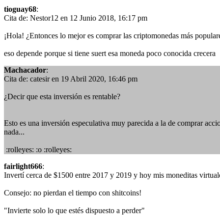
tioguay68
:
Cita de: Nestor12 en 12 Junio 2018, 16:17 pm
¡Hola! ¿Entonces lo mejor es comprar las criptomonedas más populares
eso depende porque si tiene suert esa moneda poco conocida crecera
Machacador
:
Cita de: catesir en 19 Abril 2020, 16:46 pm
¿Decir que esta inversión es rentable?
Esto es una inversión especulativa muy parecida a la de comprar acci
nada...
:rolleyes: :o :rolleyes:
fairlight666
:
Invertí cerca de $1500 entre 2017 y 2019 y hoy mis moneditas virtual
Consejo: no pierdan el tiempo con shitcoins!
"Invierte solo lo que estés dispuesto a perder"