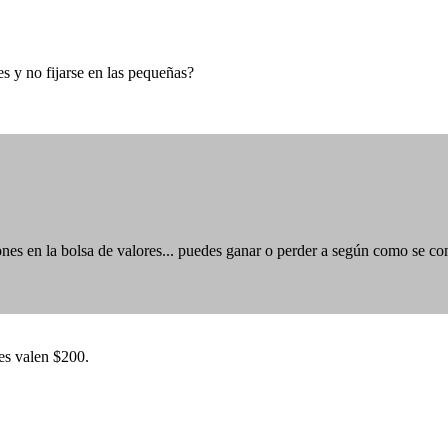
 y no fijarse en las pequeñas?
ones en la bolsa de valores... puedes ganar o perder a según como se co
es valen $200.