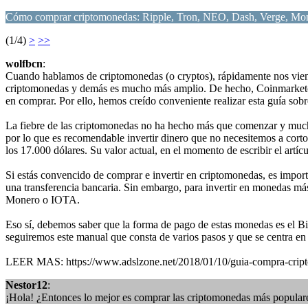
Cómo comprar criptomonedas: Ripple, Tron, NEO, Dash, Verge, Mon
(1/4)
>
>>
wolfbcn
:
Cuando hablamos de criptomonedas (o cryptos), rápidamente nos vien
criptomonedas y demás es mucho más amplio. De hecho, Coinmarketcap 
en comprar. Por ello, hemos creído conveniente realizar esta guía s
La fiebre de las criptomonedas no ha hecho más que comenzar y mucho
por lo que es recomendable invertir dinero que no necesitemos a corto
los 17.000 dólares. Su valor actual, en el momento de escribir el artíc
Si estás convencido de comprar e invertir en criptomonedas, es import
una transferencia bancaria. Sin embargo, para invertir en monedas má
Monero o IOTA.
Eso sí, debemos saber que la forma de pago de estas monedas es el Bi
seguiremos este manual que consta de varios pasos y que se centra en
LEER MAS: https://www.adslzone.net/2018/01/10/guia-compra-crip
Nestor12
:
¡Hola! ¿Entonces lo mejor es comprar las criptomonedas más populares