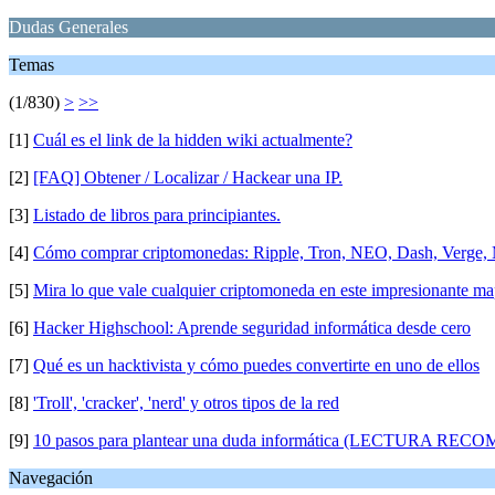
Dudas Generales
Temas
(1/830)
>
>>
[1]
Cuál es el link de la hidden wiki actualmente?
[2]
[FAQ] Obtener / Localizar / Hackear una IP.
[3]
Listado de libros para principiantes.
[4]
Cómo comprar criptomonedas: Ripple, Tron, NEO, Dash, Verge, 
[5]
Mira lo que vale cualquier criptomoneda en este impresionante ma
[6]
Hacker Highschool: Aprende seguridad informática desde cero
[7]
Qué es un hacktivista y cómo puedes convertirte en uno de ellos
[8]
'Troll', 'cracker', 'nerd' y otros tipos de la red
[9]
10 pasos para plantear una duda informática (LECTURA R
Navegación