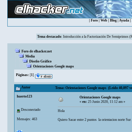
|
Foro
|
Web
|
Blog
|
Ayuda
|
Tema destacado
:
Introducción a la Factorización De Semiprimos 
Foro de elhacker.net
Media
Diseño Gráfico
Orientaciones Google maps
Páginas:
[
1
]
Autor
Tema: Orientaciones Google maps (Leído 40,097 ve
huerto123
Orientaciones Google maps
«
en:
25 Junio 2020, 11:12 am »
Desconectado
Hola
Mensajes: 463
Quiero Sacar entre 2 puntos la orientacion norte Sur