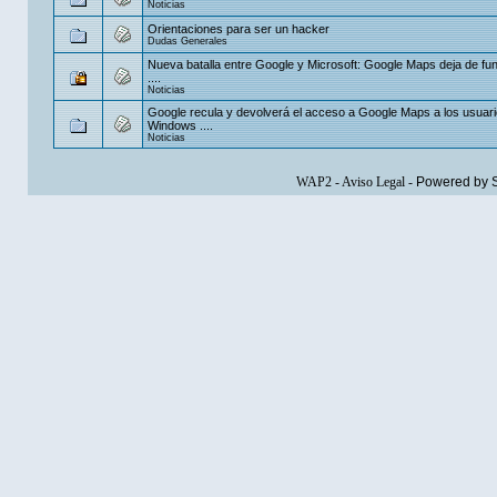
Noticias
Orientaciones para ser un hacker
Dudas Generales
Nueva batalla entre Google y Microsoft: Google Maps deja de fu
....
Noticias
Google recula y devolverá el acceso a Google Maps a los usuar
Windows ....
Noticias
WAP2
-
Aviso Legal
-
Powered by 