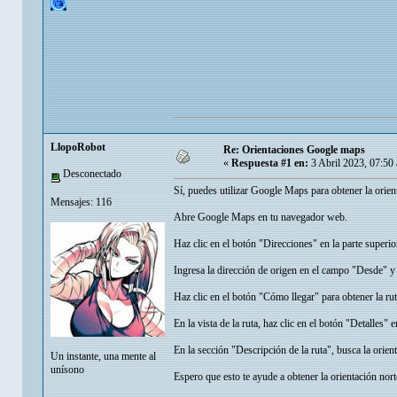
LlopoRobot
Re: Orientaciones Google maps
«
Respuesta #1 en:
3 Abril 2023, 07:50
Desconectado
Sí, puedes utilizar Google Maps para obtener la orien
Mensajes: 116
Abre Google Maps en tu navegador web.
Haz clic en el botón "Direcciones" en la parte superior
Ingresa la dirección de origen en el campo "Desde" y 
Haz clic en el botón "Cómo llegar" para obtener la rut
En la vista de la ruta, haz clic en el botón "Detalles" en
En la sección "Descripción de la ruta", busca la orie
Un instante, una mente al
unísono
Espero que esto te ayude a obtener la orientación no