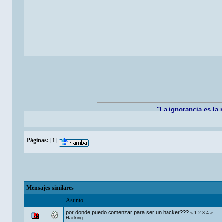
"La ignorancia es la 
Páginas:
[
1
]
Mensajes similares
Asunto
por donde puedo comenzar para ser un hacker???
«
1
2
3
4
»
Hacking