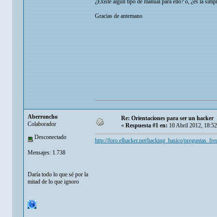
¿Existe algún tipo de manual para ello? o, ¿es la sim
Gracias de antemano
Aberroncho
Re: Orientaciones para ser un hacker
Colaborador
«
Respuesta #1 en:
10 Abril 2012, 18:5
Desconectado
http://foro.elhacker.net/hacking_basico/preguntas_
Mensajes: 1.738
Daría todo lo que sé por la
mitad de lo que ignoro