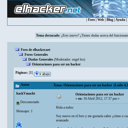
|
Foro
|
Web
|
Blog
|
Ayuda
|
Tema destacado
:
¿Eres nuevo? ¿Tienes dudas acerca del funcionam
Foro de elhacker.net
Foros Generales
Dudas Generales
(Moderador:
engel lex
)
Orientaciones para ser un hacker
Páginas:
[
1
]
Autor
Tema: Orientaciones para ser un hacker (Leído 4,3
hackVmacht
Orientaciones para ser un hacker
«
en:
10 Abril 2012, 17:37 pm »
Desconectado
Hola a todos:
Mensajes: 1
Soy nuevo en el foro y me gustaría saber ¿cómo o cu
avanzado