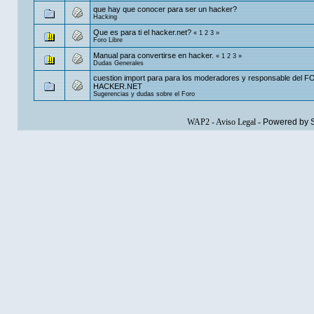
que hay que conocer para ser un hacker?
Hacking
Que es para ti el hacker.net?
«
1
2
3
»
Foro Libre
Manual para convertirse en hacker.
«
1
2
3
»
Dudas Generales
cuestion import para para los moderadores y responsable del 
HACKER.NET
Sugerencias y dudas sobre el Foro
WAP2
-
Aviso Legal
-
Powered by 