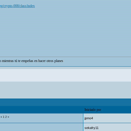
org/crypto-008/class/index
o mientras tú te empeñas en hacer otros planes
Iniciado por
«
1
2
»
jpmo4
sekafry11