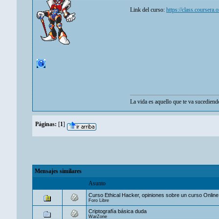
Link del curso:
https://class.coursera.
La vida es aquello que te va sucediend
Páginas:
[
1
]
Mensajes similares
Asunto
Curso Ethical Hacker, opiniones sobre un curso Online
Foro Libre
Criptografía básica duda
WarZone