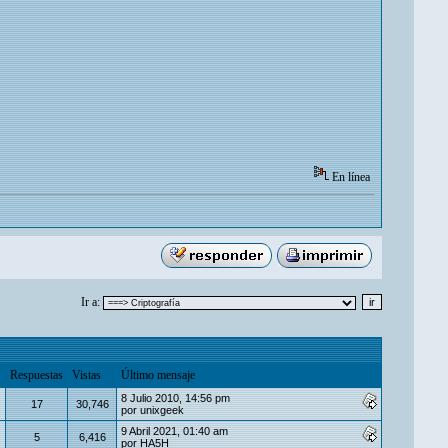
En línea
Ir a:
Respuestas
Vistas
Último mensaje
8 Julio 2010, 14:56 pm
17
30,746
por
unixgeek
9 Abril 2021, 01:40 am
5
6,416
por
HA5H