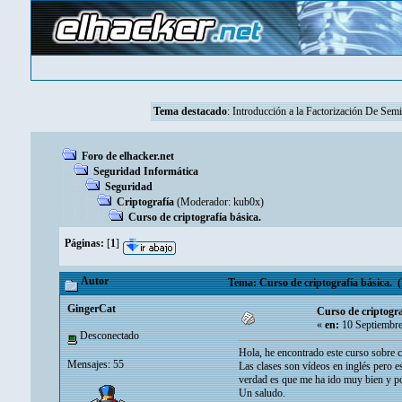
Tema destacado
:
Introducción a la Factorización De Se
Foro de elhacker.net
Seguridad Informática
Seguridad
Criptografía
(Moderador:
kub0x
)
Curso de criptografía básica.
Páginas:
[
1
]
Autor
Tema: Curso de criptografía básica. (
GingerCat
Curso de criptogra
«
en:
10 Septiembre
Desconectado
Hola, he encontrado este curso sobre c
Mensajes: 55
Las clases son vídeos en inglés pero 
verdad es que me ha ido muy bien y po
Un saludo.