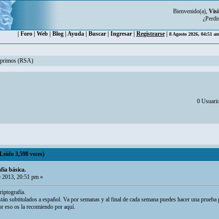
Bienvenido(a),
Visi
¿Perdi
|
Foro
|
Web
|
Blog
|
Ayuda
|
Buscar
|
Ingresar
|
Registrarse
|
8 Agosto 2026, 04:51 a
miprimos (RSA)
0 Usuario
Leído 3,598 veces)
fía básica.
 2013, 20:51 pm »
riptografía.
están subtitulados a español. Va por semanas y al final de cada semana puedes hacer una prueba
r eso os la recomiendo por aquí.