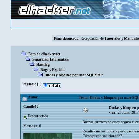
Tema destacado
: Recopilación de
Tutoriales y Manuales
Foro de elhacker.net
Seguridad Informática
Hacking
Bugs y Exploits
Dudas y bloqueo por usar SQLMAP
Páginas:
[
1
]
Autor
Tema: Dudas y bloqueo por usar SQL
Camilo17
Dudas y bloqueo
«
en:
25 Junio 2017
Desconectado
Buenas, primero no estoy seguro si est
Mensajes: 6
Resulta que soy novato y estoy entran
Cómo puedo solucionarlo?