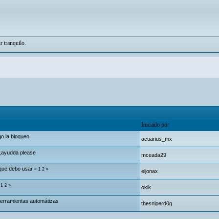
r tranquilo.
Iniciado por
o la bloqueo
acuarius_mx
,ayudda please
mceada29
 que debo usar
«
1
2
»
eljonax
«
1
2
»
okik
herramientas automátizas
thesniperd0g