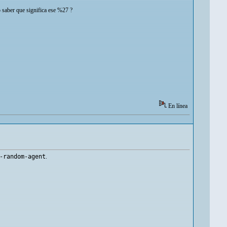
 saber que significa ese %27 ?
En línea
-random-agent
.