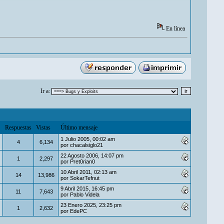
En línea
Ir a:
Respuestas
Vistas
Último mensaje
1 Julio 2005, 00:02 am
4
6,134
por
chacalsiglo21
22 Agosto 2006, 14:07 pm
1
2,297
por
Pret0rian0
10 Abril 2011, 02:13 am
14
13,986
por
SokarTefnut
9 Abril 2015, 16:45 pm
11
7,643
por
Pablo Videla
23 Enero 2025, 23:25 pm
1
2,632
por
EdePC