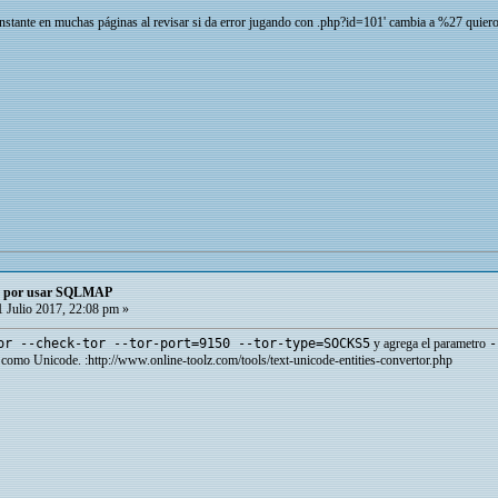
nstante en muchas páginas al revisar si da error jugando con .php?id=101' cambia a %27 quiero
o por usar SQLMAP
 Julio 2017, 22:08 pm »
or --check-tor --tor-port=9150 --tor-type=SOCKS5
y agrega el parametro
-
e como Unicode. :http://www.online-toolz.com/tools/text-unicode-entities-convertor.php