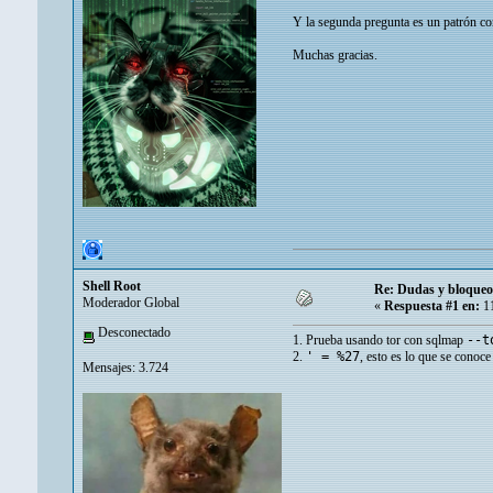
Y la segunda pregunta es un patrón co
Muchas gracias.
Shell Root
Re: Dudas y bloque
Moderador Global
«
Respuesta #1 en:
11
Desconectado
1. Prueba usando tor con sqlmap
--t
2.
' = %27
, esto es lo que se conoc
Mensajes: 3.724