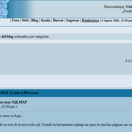
Bienvenido(a),
Visi
¿Perdi
|
Foro
|
Web
|
Blog
|
Ayuda
|
Buscar
|
Ingresar
|
Registrarse
|
6 Agosto 2026, 21:58 
 del blog
ordenados por categorías
0 Us
MAP (Leído 4,494 veces)
 por usar SQLMAP
, 22:39 pm »
e tema va Aquí...
do en esto de la inyección sql. Usando la herramienta sqlmap me pasa en muchas páginas me suel