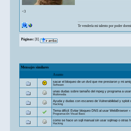
<3
Te vendería mi talento por poder dormi
Páginas:
[
1
]
Mensajes similares
Asunto
sacar el bloqueo de un dvd que me prestaron y mi amig
Software
unas dudas sobre tamaño del mpeg y programa a usar
Multimedia
Ayuda y dudas con escaneo de Vulnerabilidad y sploit
Hacking
Tema difícil: Evitar bloqueo DNS al usar WebBrowser
Programación Visual Basic
como se hace un sqli manual sin usar sqlmap o otras 
Hacking