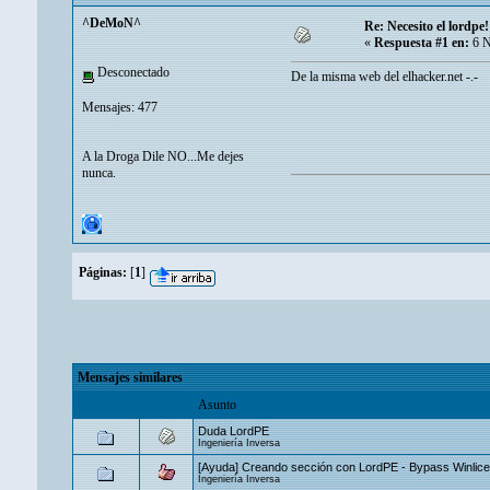
^DeMoN^
Re: Necesito el lordpe!
«
Respuesta #1 en:
6 N
Desconectado
De la misma web del elhacker.net -.-
Mensajes: 477
A la Droga Dile NO...Me dejes
nunca.
Páginas:
[
1
]
Mensajes similares
Asunto
Duda LordPE
Ingeniería Inversa
[Ayuda] Creando sección con LordPE - Bypass Winlic
Ingeniería Inversa