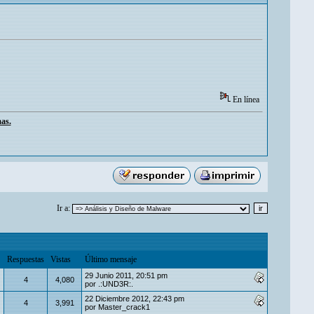
En línea
mas.
Ir a:
Respuestas
Vistas
Último mensaje
29 Junio 2011, 20:51 pm
4
4,080
por
.:UND3R:.
22 Diciembre 2012, 22:43 pm
4
3,991
por
Master_crack1