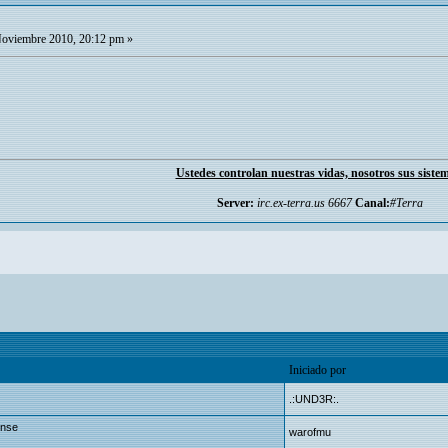
oviembre 2010, 20:12 pm »
Ustedes controlan nuestras vidas, nosotros sus siste
Server:
irc.ex-terra.us 6667
Canal:
#Terra
Iniciado por
.:UND3R:.
ense
warofmu