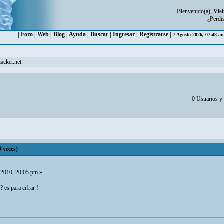
Bienvenido(a),
Visi
¿Perdi
|
Foro
|
Web
|
Blog
|
Ayuda
|
Buscar
|
Ingresar
|
Registrarse
|
7 Agosto 2026, 07:48 a
acker.net
0 Usuarios y 
0 veces)
!
2010, 20:05 pm »
? es para cifrar !