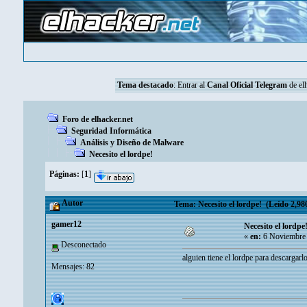
Tema destacado
: Entrar al
Canal Oficial Telegram
de elh
Foro de elhacker.net
Seguridad Informática
Análisis y Diseño de Malware
Necesito el lordpe!
Páginas:
[
1
]
Autor
Tema: Necesito el lordpe! (Leído 2,98
gamer12
Necesito el lordpe
«
en:
6 Noviembre 
Desconectado
alguien tiene el lordpe para descargarlo
Mensajes: 82