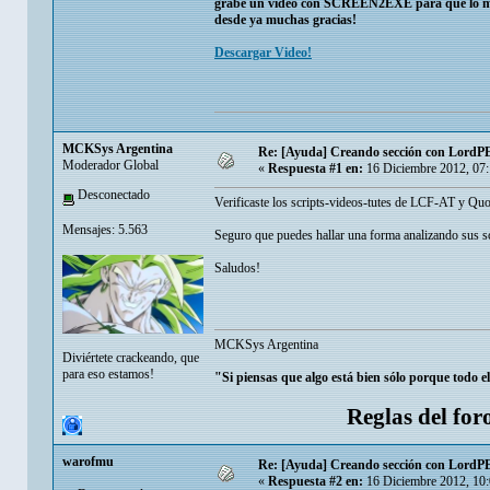
grabe un video con SCREEN2EXE para que lo mir
desde ya muchas gracias!
Descargar Video!
MCKSys Argentina
Re: [Ayuda] Creando sección con LordPE
Moderador Global
«
Respuesta #1 en:
16 Diciembre 2012, 07
Desconectado
Verificaste los scripts-videos-tutes de LCF-AT y Quo
Mensajes: 5.563
Seguro que puedes hallar una forma analizando sus scr
Saludos!
MCKSys Argentina
Diviértete crackeando, que
para eso estamos!
"Si piensas que algo está bien sólo porque todo e
Reglas del for
warofmu
Re: [Ayuda] Creando sección con LordPE
«
Respuesta #2 en:
16 Diciembre 2012, 10