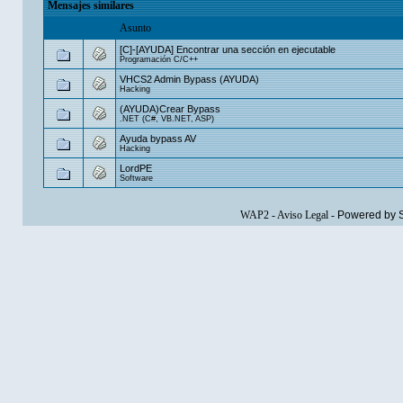
Mensajes similares
Asunto
[C]-[AYUDA] Encontrar una sección en ejecutable
Programación C/C++
VHCS2 Admin Bypass (AYUDA)
Hacking
(AYUDA)Crear Bypass
.NET (C#, VB.NET, ASP)
Ayuda bypass AV
Hacking
LordPE
Software
WAP2
-
Aviso Legal
-
Powered by 