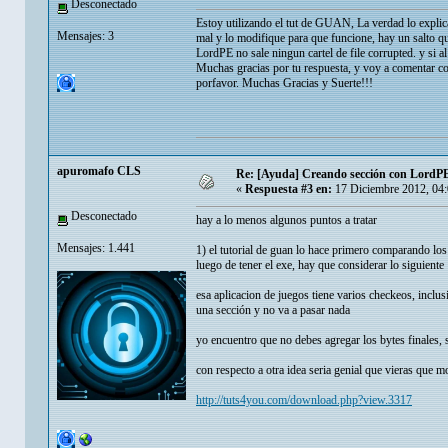
Desconectado
Estoy utilizando el tut de GUAN, La verdad lo explica
Mensajes: 3
mal y lo modifique para que funcione, hay un salto q
LordPE no sale ningun cartel de file corrupted. y si 
Muchas gracias por tu respuesta, y voy a comentar c
porfavor. Muchas Gracias y Suerte!!!
apuromafo CLS
Re: [Ayuda] Creando sección con LordPE
«
Respuesta #3 en:
17 Diciembre 2012, 04
Desconectado
hay a lo menos algunos puntos a tratar
Mensajes: 1.441
1) el tutorial de guan lo hace primero comparando los 
luego de tener el exe, hay que considerar lo siguiente
esa aplicacion de juegos tiene varios checkeos, inclu
una sección y no va a pasar nada
yo encuentro que no debes agregar los bytes finales, 
con respecto a otra idea seria genial que vieras que mo
http://tuts4you.com/download.php?view.3317