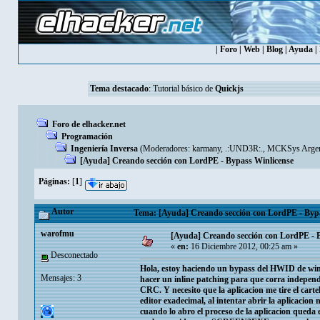
|
Foro
|
Web
|
Blog
|
Ayuda
|
Tema destacado
:
Tutorial básico de
Quickjs
Foro de elhacker.net
Programación
Ingeniería Inversa
(Moderadores:
karmany
,
.:UND3R:.
,
MCKSys Argen
[Ayuda] Creando sección con LordPE - Bypass Winlicense
Páginas:
[
1
]
Autor
Tema: [Ayuda] Creando sección con LordPE - Bypa
warofmu
[Ayuda] Creando sección con LordPE - 
«
en:
16 Diciembre 2012, 00:25 am »
Desconectado
Hola, estoy haciendo un bypass del HWID de winlic
Mensajes: 3
hacer un inline patching para que corra independ
CRC. Y necesito que la aplicacion me tire el cart
editor exadecimal, al intentar abrir la aplicacio
cuando lo abro el proceso de la aplicacion queda