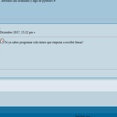
 .net/bash casi avanzado y algo de pyhton/C#
r
Diciembre 2017, 15:22 pm »
o
Si ya sabes programar solo tienes que empezar a escribir lineas!
.
Iniciado por