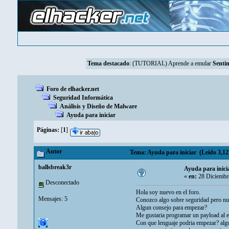
Tema destacado
:
(TUTORIAL) Aprende a emular
Sentin
Foro de elhacker.net
Seguridad Informática
Análisis y Diseño de Malware
Ayuda para iniciar
Páginas:
[
1
]
Autor
Tema: Ayuda para iniciar (Leído 3,12
ballsbreak3r
Ayuda para inici
«
en:
28 Diciembr
Desconectado
Hola soy nuevo en el foro.
Mensajes: 5
Conozco algo sobre seguridad pero nu
Algun consejo para empezar?
Me gustaria programar un payload al est
Con que lenguaje podria empezar? algun