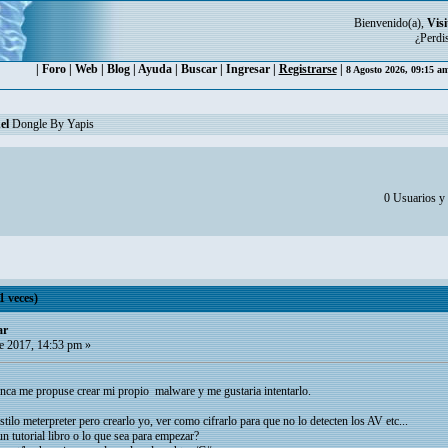
Bienvenido(a),
Visi
¿Perdi
|
Foro
|
Web
|
Blog
|
Ayuda
|
Buscar
|
Ingresar
|
Registrarse
|
8 Agosto 2026, 09:15 a
el
Dongle By Yapis
0 Usuarios y 
1 veces)
ar
e 2017, 14:53 pm »
nca me propuse crear mi propio malware y me gustaria intentarlo.
ilo meterpreter pero crearlo yo, ver como cifrarlo para que no lo detecten los AV etc...
 tutorial libro o lo que sea para empezar?