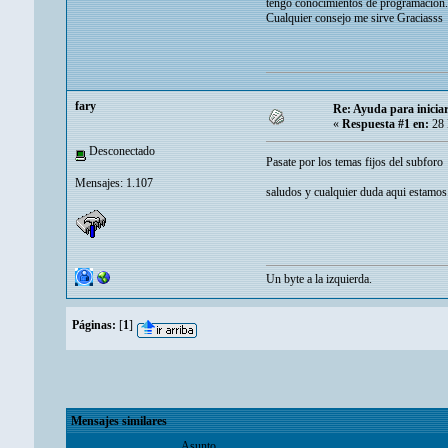
tengo conocimientos de programacion.
Cualquier consejo me sirve Graciasss
fary
Re: Ayuda para inicia
«
Respuesta #1 en:
28 
Desconectado
Pasate por los temas fijos del subfor
Mensajes: 1.107
saludos y cualquier duda aqui estamos
Un byte a la izquierda.
Páginas:
[
1
]
Mensajes similares
Asunto