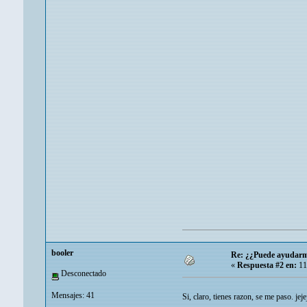
booler
Re: ¿¿Puede ayudarm
«
Respuesta #2 en:
11
Desconectado
Mensajes: 41
Si, claro, tienes razon, se me paso. jeje