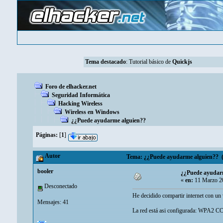
Tema destacado
:
Tutorial básico de
Quickjs
Foro de elhacker.net
Seguridad Informática
Hacking Wireless
Wireless en Windows
¿¿Puede ayudarme alguien??
Páginas:
[
1
]
Autor
Tema: ¿¿Puede ayudarme alguien?? (L
booler
¿¿Puede ayudar
«
en:
11 Marzo 20
Desconectado
He decidido compartir internet con un
Mensajes: 41
La red está asi configurada: WPA2