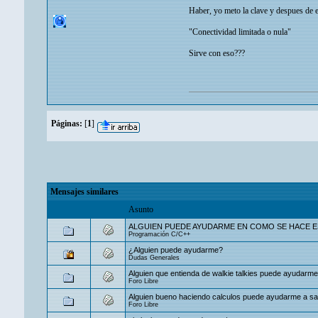
Haber, yo meto la clave y despues de 
"Conectividad limitada o nula"
Sirve con eso???
Páginas:
[
1
]
Mensajes similares
Asunto
ALGUIEN PUEDE AYUDARME EN COMO SE HACE E
Programación C/C++
¿Alguien puede ayudarme?
Dudas Generales
Alguien que entienda de walkie talkies puede ayudarm
Foro Libre
Alguien bueno haciendo calculos puede ayudarme a sac
Foro Libre