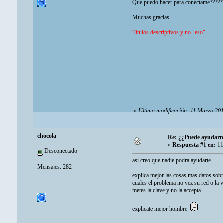
Que puedo hacer para conectame?????
Muchas gracias
Títulos descriptivos y no "eso"
«
Última modificación: 11 Marzo 20
chocola
Re: ¿¿Puede ayudarm
«
Respuesta #1 en:
11
Desconectado
asi creo que nadie podra ayudarte
Mensajes: 282
explica mejor las cosas mas datos sobr
cuales el problema no vez su red o la v
metes la clave y no la accepta.
explicate mejor hombre