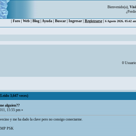
Bienvenido(a),
Visi
¿Perdi
|
Foro
|
Web
|
Blog
|
Ayuda
|
Buscar
|
Ingresar
|
Registrarse
|
6 Agosto 2026, 05:42 a
0 Usuario
eído 3,647 veces)
me alguien??
11, 15:55 pm »
 vecino y me ha dado la clave pero no consigo conectarme.
 CCMP PSK