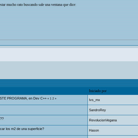
estar mucho rato buscando sale una ventana que dice:
Iniciado por
STE PROGRAMA, en Dev C++
«
1
2
»
Ivs_mx
SandroRey
e??
RevolucionVegana
ar los m2 de una superficie?
Hason