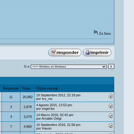
En línea
Ir a:
Respuestas
Vistas
Último mensaje
19 Septiembre 2012, 22:18 pm
11
20,882
por
Ivs_mx
4 Agosto 2015, 13:53 pm
3
2,878
por
engel lex
14 Marzo 2016, 02:43 am
3
3,079
por
Arnaldo Otegi
16 Septiembre 2016, 21:58 pm
7
4,900
por
Hason