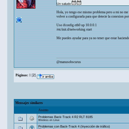
Un saludo
Hola, yo tengo ese mismo problema pero a mi no me r
volver a configurarla para que detecte la conexion por
Uso ifconfig eth0 up 10.0.0.1
/etc/init.d/networking start
Me puedes ayudar para ya no tener que estar haciendo
@manusobscurus
Páginas:
1
[
2
]
Mensajes similares
Asunto
Problemas Back-Track 4 R2 RLT 8185
Wireless en Linux
Problemas con Back-Track 4 (Inyección de tráfico)