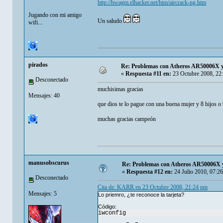
http://hwagm.elhacker.net/htm/aircrack-ng.htm
Jugando con mi amigo
Un saludo
wifi...
pirados
Re: Problemas con Atheros AR50006X 
«
Respuesta #11 en:
23 Octubre 2008, 22
Desconectado
muchisimas gracias
Mensajes: 40
que dios te lo pague con una buena mujer y 8 hijos o 9
muchas gracias campeón
manusobscurus
Re: Problemas con Atheros AR50006X 
«
Respuesta #12 en:
24 Julio 2010, 07:2
Desconectado
Cita de: KARR en 23 Octubre 2008, 21:24 pm
Mensajes: 5
Lo priemro, ¿te reconoce la tarjeta?
Código:
iwconfig