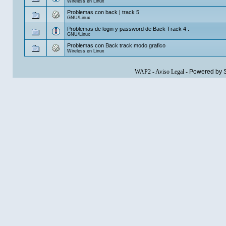
Wireless en Linux
Problemas con back | track 5
GNU/Linux
Problemas de login y password de Back Track 4 .
GNU/Linux
Problemas con Back track modo grafico
Wireless en Linux
WAP2
-
Aviso Legal
-
Powered by 