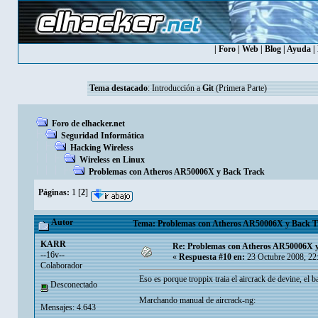
|
Foro
|
Web
|
Blog
|
Ayuda
|
Tema destacado
:
Introducción a
Git
(Primera Parte)
Foro de elhacker.net
Seguridad Informática
Hacking Wireless
Wireless en Linux
Problemas con Atheros AR50006X y Back Track
Páginas:
1
[
2
]
Autor
Tema: Problemas con Atheros AR50006X y Back Tr
KARR
Re: Problemas con Atheros AR50006X 
--16v--
«
Respuesta #10 en:
23 Octubre 2008, 22
Colaborador
Eso es porque troppix traia el aircrack de devine, el b
Desconectado
Marchando manual de aircrack-ng:
Mensajes: 4.643