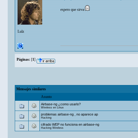
espero que sirva
Lulz
Páginas:
[
1
]
Mensajes similares
Asunto
Airbase-ng ¿como usarlo?
Wireless en Linux
problemas airbase-ng , no aparece ap
Hacking
cifrado WEP no funciona en airbase-ng
Hacking Wireless