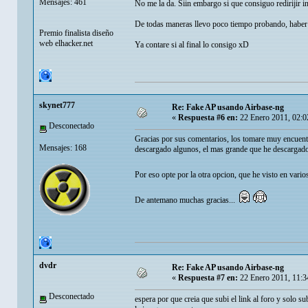
Mensajes: 461
No me la da. Siin embargo si que consiguo redirijir int
De todas maneras llevo poco tiempo probando, haber 
Premio finalista diseño
web elhacker.net
Ya contare si al final lo consigo xD
skynet777
Re: Fake AP usando Airbase-ng
«
Respuesta #6 en:
22 Enero 2011, 02:0
Desconectado
Gracias por sus comentarios, los tomare muy encuent
Mensajes: 168
descargado algunos, el mas grande que he descargad
Por eso opte por la otra opcion, que he visto en var
De antemano muchas gracias...
dvdr
Re: Fake AP usando Airbase-ng
«
Respuesta #7 en:
22 Enero 2011, 11:3
Desconectado
espera por que creia que subi el link al foro y solo sub