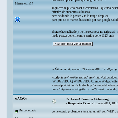
diccionario puesto para que luego no este ...
Mensajes: 514
si quieres te puedo pasar diccionarios ...que uso pes
dificiles de encontras si buscas
pero se donde lo postee y te lo traigo despues
para que no te marees buscando por san google sal
ahora e hactualizado y no me reconoce mi tarjeta ati
meda pereza ponerme mira arrriba pone 1123 pmk
«
Última modificación: 21 Enero 2011, 17:50 pm p
<script type="text/javascript" src="
http://cdn.widget
(WIDGETBOX) WIDGETBOX.renderWidget('cdfef286
<noscript>Get the <a href="
http://www.widgetbox.c
href="
http://www.widgetbox.com/">great
free widg
wACtOr
Re: Fake AP usando Airbase-ng
«
Respuesta #5 en:
21 Enero 2011, 18:3
Desconectado
yo he estado probando a levantar un AP con WEP y co