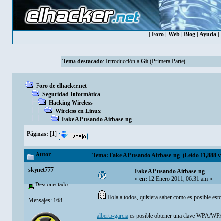
|
Foro
|
Web
|
Blog
|
Ayuda
|
Tema destacado
:
Introducción a
Git
(Primera Parte)
Foro de elhacker.net
Seguridad Informática
Hacking Wireless
Wireless en Linux
Fake AP usando Airbase-ng
Páginas:
[
1
]
Autor
Tema: Fake AP usando Airbase-ng (Leído 11,888 v
skynet777
Fake AP usando Airbase-ng
«
en:
12 Enero 2011, 06:31 am »
Desconectado
Hola a todos, quisiera saber como es posible es
Mensajes: 168
alberto-garcia
es posible obtener una clave WPA/WPA2