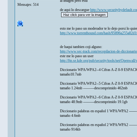
la imagen pero esta
Mensajes: 514
de aqui lo descargue
http://www.securitybydefault.co
esto me lo paso un moderador te lo dejo porsi lo quie
http://www.torrenthound.com/hash/95896a255a82d
de haqui tambien coji alguno:
http://www.sec-track.com/recopilacion-de-diccionario
este me lo paso un user
http://ftp.se.kde.org/pub/security/tools/net/Openwall/
Diccionario WPA/WPA2--4 Cifras A-Z 0-9 ESPACIOS
tamaño10.7mb
Diccionario WPA/WPA2--5 Cifras A-Z 0-9 ESPACIOS
tamaño 1.24mb ---------descomprimido 462mb
Diccionario WPA/WPA2--6 Cifras A-Z 0-9 ESPACIO
tamaño 48.9mb ---------descomprimido 19.1gb
Diccionario palabras en español 1 WPA/WPA2 ------
tamaño 4.6mb
Diccionario palabras en español 2 WPA/WPA2 ------
tamaño 914kb