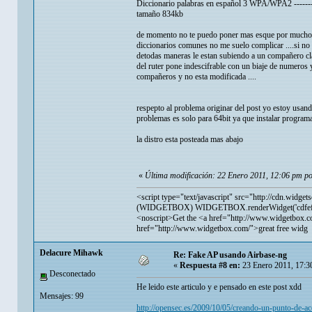
Diccionario palabras en español 3 WPA/WPA2 ------
tamaño 834kb
de momento no te puedo poner mas esque por mucho qu
diccionarios comunes no me suelo complicar ....si no 
detodas maneras le estan subiendo a un compañero cl
del ruter pone indescifrable con un biaje de numeros y
compañeros y no esta modificada ....
respepto al problema originar del post yo estoy usa
problemas es solo para 64bit ya que instalar program
la distro esta posteada mas abajo
«
Última modificación: 22 Enero 2011, 12:06 pm p
<script type="text/javascript" src="
http://cdn.widget
(WIDGETBOX) WIDGETBOX.renderWidget('cdfef286
<noscript>Get the <a href="
http://www.widgetbox.c
href="
http://www.widgetbox.com/">great
free widg
Delacure Mihawk
Re: Fake AP usando Airbase-ng
«
Respuesta #8 en:
23 Enero 2011, 17:3
Desconectado
He leido este articulo y e pensado en este post xdd
Mensajes: 99
http://opensec.es/2009/10/05/creando-un-punto-de-acc