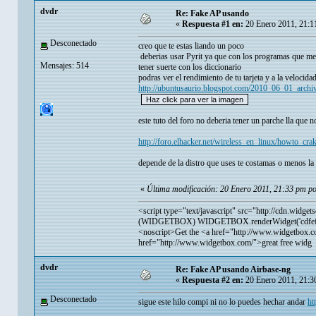
dvdr
Re: Fake AP usando
«
Respuesta #1 en:
20 Enero 2011, 21:1
Desconectado
creo que te estas liando un poco
deberias usar Pyrit ya que con los programas que men
Mensajes: 514
tener suerte con los diccionario
podras ver el rendimiento de tu tarjeta y a la velocida
http://ubuntusaurio.blogspot.com/2010_06_01_archi
este tuto del foro no deberia tener un parche lla que n
http://foro.elhacker.net/wireless_en_linux/howto_
depende de la distro que uses te costamas o menos la 
«
Última modificación: 20 Enero 2011, 21:33 pm p
<script type="text/javascript" src="
http://cdn.widget
(WIDGETBOX) WIDGETBOX.renderWidget('cdfef286
<noscript>Get the <a href="
http://www.widgetbox.c
href="
http://www.widgetbox.com/">great
free widg
dvdr
Re: Fake AP usando Airbase-ng
«
Respuesta #2 en:
20 Enero 2011, 21:3
Desconectado
sigue este hilo compi ni no lo puedes hechar andar
ht