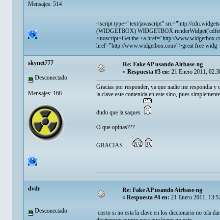
Mensajes: 514
<script type="text/javascript" src="
http://cdn.widget
(WIDGETBOX) WIDGETBOX.renderWidget('cdfef286
<noscript>Get the <a href="
http://www.widgetbox.c
href="
http://www.widgetbox.com/">great
free widg
skynet777
Re: Fake AP usando Airbase-ng
«
Respuesta #3 en:
21 Enero 2011, 02:3
Desconectado
Gracias por responder, ya que nadie me respondia y es
Mensajes: 168
la clave este contenida en este sino, pues simplemen
dudo que la saques
O que opinas???
GRACIAS....
dvdr
Re: Fake AP usando Airbase-ng
«
Respuesta #4 en:
21 Enero 2011, 13:5
Desconectado
cierto si no esta la clave en los diccionario no tela d