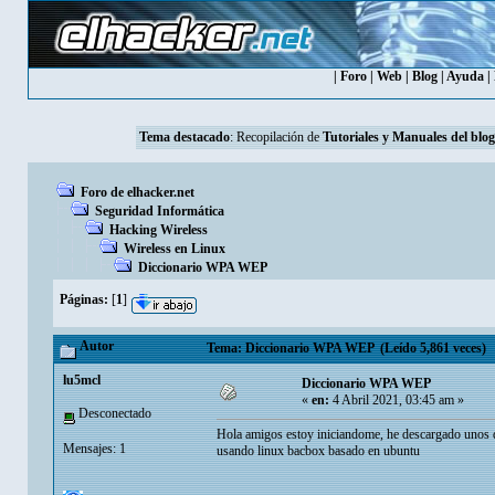
|
Foro
|
Web
|
Blog
|
Ayuda
|
Tema destacado
: Recopilación de
Tutoriales y Manuales del blog
Foro de elhacker.net
Seguridad Informática
Hacking Wireless
Wireless en Linux
Diccionario WPA WEP
Páginas:
[
1
]
Autor
Tema: Diccionario WPA WEP (Leído 5,861 veces)
lu5mcl
Diccionario WPA WEP
«
en:
4 Abril 2021, 03:45 am »
Desconectado
Hola amigos estoy iniciandome, he descargado unos di
Mensajes: 1
usando linux bacbox basado en ubuntu