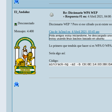
El_Andaluz
Re: Diccionario WPA WEP
«
Respuesta #1 en:
4 Abril 2021, 04:00
Desconectado
Diccionario WEP ? Pero si ese cifrado ya ni existe
Mensajes: 4.400
Cita de: lu5mcl en 4 Abril 2021, 03:45 am
Hola amigos estoy iniciandome, he descargado unos 
estoy usando linux bacbox basado en ubuntu
Lo primero que tendrás que hacer si es WPA O WPA2 
Sería algo así:
Código:
aircrack-ng -a2 -b C8:0E:14:03:B0:EA