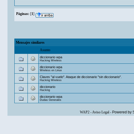
Páginas:
[
1
]
Mensajes similares
Asunto
diccionario wpa
Hacking Wireless
diccionario wpa
Wireless en Linux
Claves "al vuelo". Ataque de diccionario "sin diccionario".
Hacking Wireless
diccionario
Hacking
diccionario wpa
Dudas Generales
WAP2
-
Aviso Legal
-
Powered by 