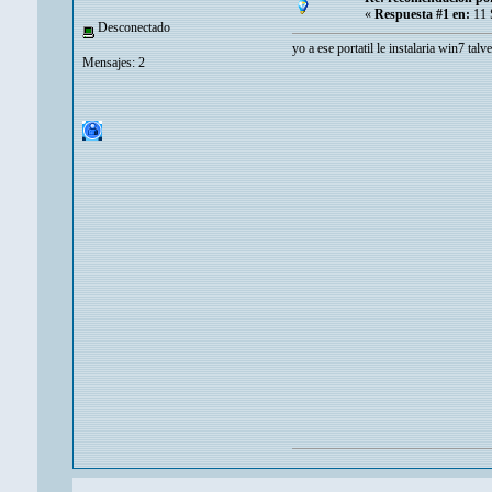
«
Respuesta #1 en:
11 
Desconectado
yo a ese portatil le instalaria win7 ta
Mensajes: 2