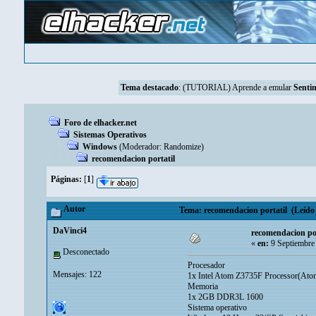
Tema destacado
:
(TUTORIAL) Aprende a emular
Sentin
Foro de elhacker.net
Sistemas Operativos
Windows
(Moderador:
Randomize
)
recomendacion portatil
Páginas:
[
1
]
Autor
Tema: recomendacion portatil (Leído 
DaVinci4
recomendacion por
«
en:
9 Septiembre
Desconectado
Procesador
Mensajes: 122
1x Intel Atom Z3735F Processor(At
Memoria
1x 2GB DDR3L 1600
Sistema operativo