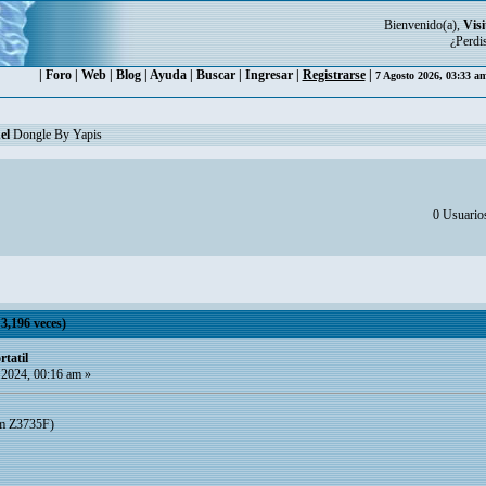
Bienvenido(a),
Visi
¿Perdi
|
Foro
|
Web
|
Blog
|
Ayuda
|
Buscar
|
Ingresar
|
Registrarse
|
7 Agosto 2026, 03:33 a
el
Dongle By Yapis
0 Usuarios
3,196 veces)
tatil
 2024, 00:16 am »
om Z3735F)