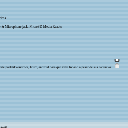
less
 & Microphone jack; MicroSD Media Reader
este portatil:windows, linux, android para que vaya liviano a pesar de sus carencias...
tatil