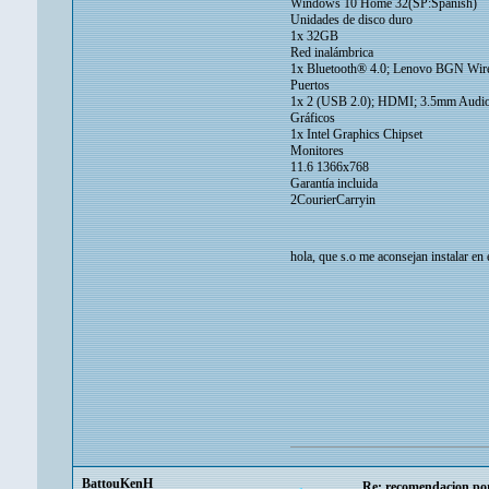
Windows 10 Home 32(SP:Spanish)
Unidades de disco duro
1x 32GB
Red inalámbrica
1x Bluetooth® 4.0; Lenovo BGN Wire
Puertos
1x 2 (USB 2.0); HDMI; 3.5mm Audio
Gráficos
1x Intel Graphics Chipset
Monitores
11.6 1366x768
Garantía incluida
2CourierCarryin
hola, que s.o me aconsejan instalar en 
BattouKenH
Re: recomendacion por