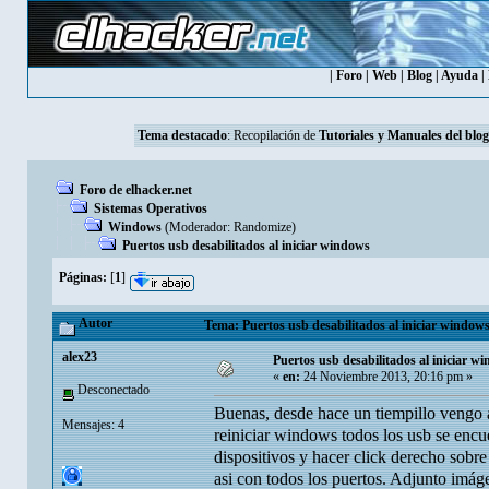
|
Foro
|
Web
|
Blog
|
Ayuda
|
Tema destacado
: Recopilación de
Tutoriales y Manuales del blog
Foro de elhacker.net
Sistemas Operativos
Windows
(Moderador:
Randomize
)
Puertos usb desabilitados al iniciar windows
Páginas:
[
1
]
Autor
Tema: Puertos usb desabilitados al iniciar windows
alex23
Puertos usb desabilitados al iniciar w
«
en:
24 Noviembre 2013, 20:16 pm »
Desconectado
Buenas, desde hace un tiempillo vengo 
Mensajes: 4
reiniciar windows todos los usb se encue
dispositivos y hacer click derecho sobre
asi con todos los puertos. Adjunto imág