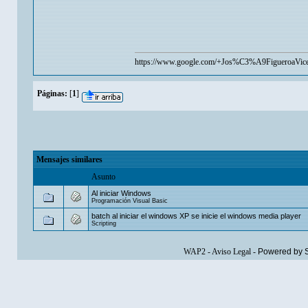
https://www.google.com/+Jos%C3%A9FigueroaVice
Páginas:
[
1
]
Mensajes similares
Asunto
Al iniciar Windows
Programación Visual Basic
batch al iniciar el windows XP se inicie el windows media player
Scripting
WAP2
-
Aviso Legal
-
Powered by 