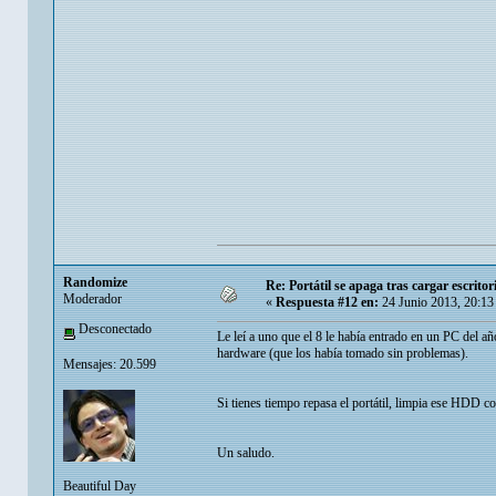
Randomize
Re: Portátil se apaga tras cargar escrit
Moderador
«
Respuesta #12 en:
24 Junio 2013, 20:13
Desconectado
Le leí a uno que el 8 le había entrado en un PC de
hardware (que los había tomado sin problemas).
Mensajes: 20.599
Si tienes tiempo repasa el portátil, limpia ese HDD c
Un saludo.
Beautiful Day