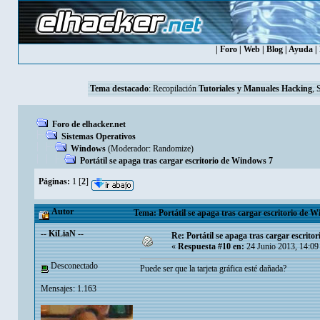
|
Foro
|
Web
|
Blog
|
Ayuda
|
Tema destacado
:
Recopilación
Tutoriales y Manuales Hacking
, 
Foro de elhacker.net
Sistemas Operativos
Windows
(Moderador:
Randomize
)
Portátil se apaga tras cargar escritorio de Windows 7
Páginas:
1
[
2
]
Autor
Tema: Portátil se apaga tras cargar escritorio de 
-- KiLiaN --
Re: Portátil se apaga tras cargar escrit
«
Respuesta #10 en:
24 Junio 2013, 14:09
Desconectado
Puede ser que la tarjeta gráfica esté dañada?
Mensajes: 1.163