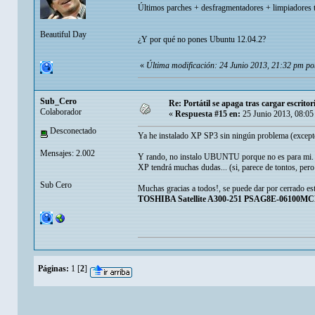
Últimos parches + desfragmentadores + limpiadores ti
Beautiful Day
¿Y por qué no pones Ubuntu 12.04.2?
«
Última modificación: 24 Junio 2013, 21:32 pm p
Sub_Cero
Re: Portátil se apaga tras cargar escrit
Colaborador
«
Respuesta #15 en:
25 Junio 2013, 08:05
Desconectado
Ya he instalado XP SP3 sin ningún problema (excepto
Mensajes: 2.002
Y rando, no instalo UBUNTU porque no es para mi. E
XP tendrá muchas dudas... (si, parece de tontos, pero 
Sub Cero
Muchas gracias a todos!, se puede dar por cerrado es
TOSHIBA Satellite A300-251 PSAG8E-06100M
Páginas:
1
[
2
]