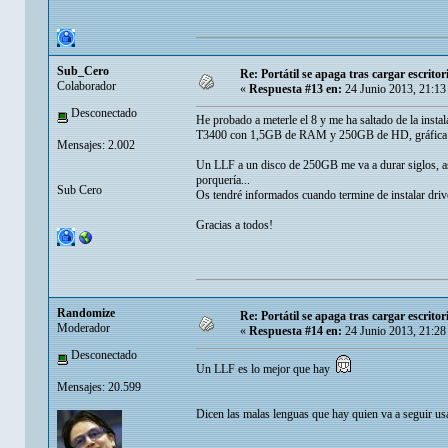
Sub_Cero
Re: Portátil se apaga tras cargar escrit
Colaborador
«
Respuesta #13 en:
24 Junio 2013, 21:13
Desconectado
He probado a meterle el 8 y me ha saltado de la insta
T3400 con 1,5GB de RAM y 250GB de HD, gráfica int
Mensajes: 2.002
Un LLF a un disco de 250GB me va a durar siglos, así
porquería...
Sub Cero
Os tendré informados cuando termine de instalar drive
Gracias a todos!
Randomize
Re: Portátil se apaga tras cargar escrit
Moderador
«
Respuesta #14 en:
24 Junio 2013, 21:28
Desconectado
Un LLF es lo mejor que hay
Mensajes: 20.599
Dicen las malas lenguas que hay quien va a seguir usa