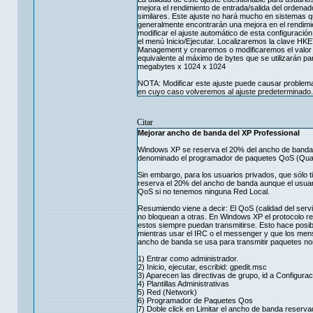
mejora el rendimiento de entrada/salida del ordena
similares. Este ajuste no hará mucho en sistemas
generalmente encontrarán una mejora en el rendimie
modificar el ajuste automático de esta configuració
el menú Inicio/Ejecutar. Localizaremos la clav
Management y crearemos o modificaremos el valor
equivalente al máximo de bytes que se utilizarán pa
megabytes x 1024 x 1024
NOTA: Modificar este ajuste puede causar problem
en cuyo caso volveremos al ajuste predeterminado.
Citar
Mejorar ancho de banda del XP Professional
Windows XP se reserva el 20% del ancho de banda di
denominado el programador de paquetes QoS (Quality
Sin embargo, para los usuarios privados, que sólo 
reserva el 20% del ancho de banda aunque el usuar
QoS si no tenemos ninguna Red Local.
Resumiendo viene a decir: El QoS (calidad del serv
no bloquean a otras. En Windows XP el protocolo r
estos siempre puedan transmitirse. Esto hace posib
mientras usar el IRC o el messenger y que los mens
ancho de banda se usa para transmitir paquetes no
1) Entrar como administrador.
2) Inicio, ejecutar, escribid: gpedit.msc
3) Aparecen las directivas de grupo, id a Configura
4) Plantillas Administrativas
5) Red (Network)
6) Programador de Paquetes Qos
7) Doble click en Limitar el ancho de banda reserv