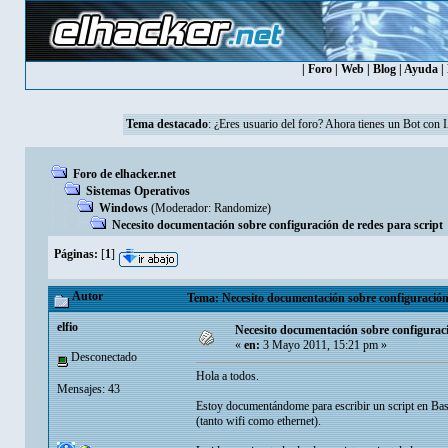
|
Foro
|
Web
|
Blog
|
Ayuda
|
Tema destacado
: ¿Eres usuario del foro? Ahora tienes un Bot con 
Foro de elhacker.net
Sistemas Operativos
Windows
(Moderador:
Randomize
)
Necesito documentación sobre configuración de redes para script
Páginas:
[
1
]
Autor
Tema: Necesito documentación sobre configuración 
elfio
Necesito documentación sobre configuraci
«
en:
3 Mayo 2011, 15:21 pm »
Desconectado
Hola a todos.
Mensajes: 43
Estoy documentándome para escribir un script en Bas
(tanto wifi como ethernet).