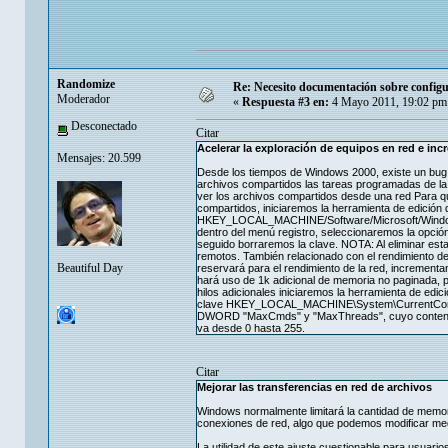
Randomize
Re: Necesito documentación sobre configu
Moderador
«
Respuesta #3 en:
4 Mayo 2011, 19:02 pm
Desconectado
Citar
Acelerar la exploración de equipos en red e inc
Mensajes: 20.599
Desde los tiempos de Windows 2000, existe un bug 
archivos compartidos las tareas programadas de l
ver los archivos compartidos desde una red Para q
compartidos, iniciaremos la herramienta de edición 
HKEY_LOCAL_MACHINE/Software/Microsoft/Windows
dentro del menú registro, seleccionaremos la opci
seguido borraremos la clave. NOTA: Al eliminar est
remotos. También relacionado con el rendimiento de
Beautiful Day
reservará para el rendimiento de la red, increment
hará uso de 1k adicional de memoria no paginada, pe
hilos adicionales iniciaremos la herramienta de edi
clave HKEY_LOCAL_MACHINE\System\CurrentControl
DWORD "MaxCmds" y "MaxThreads", cuyo contenido 
va desde 0 hasta 255.
Citar
Mejorar las transferencias en red de archivos
Windows normalmente limitará la cantidad de memori
conexiones de red, algo que podemos modificar medi
La utilidad de este ajuste cuestionable para usuario