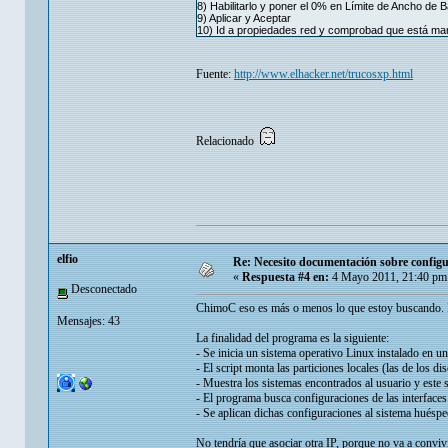
8) Habilitarlo y poner el 0% en Límite de Ancho de 
9) Aplicar y Aceptar
10) Id a propiedades red y comprobad que está m
Fuente:
http://www.elhacker.net/trucosxp.html
Relacionado
elfio
Re: Necesito documentación sobre configu
«
Respuesta #4 en:
4 Mayo 2011, 21:40 pm
Desconectado
ChimoC eso es más o menos lo que estoy buscando. 
Mensajes: 43
La finalidad del programa es la siguiente:
- Se inicia un sistema operativo Linux instalado en 
- El script monta las particiones locales (las de los 
- Muestra los sistemas encontrados al usuario y este s
- El programa busca configuraciones de las interfaces
- Se aplican dichas configuraciones al sistema huésped 
No tendría que asociar otra IP, porque no va a conviv