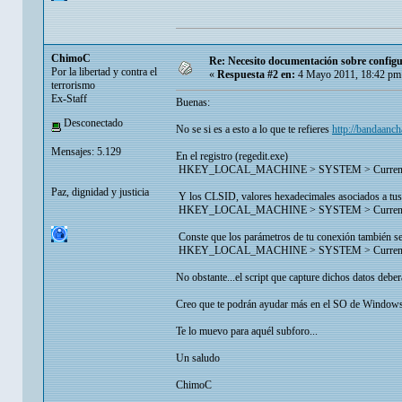
ChimoC
Re: Necesito documentación sobre configu
Por la libertad y contra el
«
Respuesta #2 en:
4 Mayo 2011, 18:42 pm
terrorismo
Ex-Staff
Buenas:
Desconectado
No se si es a esto a lo que te refieres
http://bandaanc
Mensajes: 5.129
En el registro (regedit.exe)
HKEY_LOCAL_MACHINE > SYSTEM > CurrentControl
Paz, dignidad y justicia
Y los CLSID, valores hexadecimales asociados a tus i
HKEY_LOCAL_MACHINE > SYSTEM > CurrentControl
Conste que los parámetros de tu conexión también se 
HKEY_LOCAL_MACHINE > SYSTEM > CurrentControlS
No obstante...el script que capture dichos datos debe
Creo que te podrán ayudar más en el SO de Windows
Te lo muevo para aquél subforo...
Un saludo
ChimoC