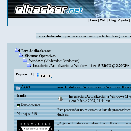
|
Foro
|
Web
|
Blog
|
Ayuda
|
Tema destacado
:
Sigue las noticias más importantes de seguridad i
Foro de elhacker.net
Sistemas Operativos
Windows
(Moderador:
Randomize
)
Instalacion/Actualizacion a Windows 11 en i7-7500U @ 2.70GHz
Páginas:
[
1
]
Autor
Tema: Instalacion/Actualizacion a Windows 11 en 
franfis
Instalacion/Actualizacion a Windows 11
«
en:
9 Junio 2025, 21:44 pm »
Desconectado
Este procesador no es esta en la lista de procesadore
Mensajes: 249
duda es:
¿Alguien de ustedes actualizó de win10 a win11 con 