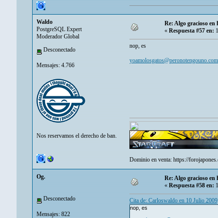
Waldo
Re: Algo gracioso en
PostgreSQL Expert
«
Respuesta #57 en:
1
Moderador Global
nop, es
Desconectado
yoamolosgatos@peronotengouno.com
Mensajes: 4.766
Nos reservamos el derecho de ban.
Dominio en venta:
https://forojapones
Og.
Re: Algo gracioso en
«
Respuesta #58 en:
1
Desconectado
Cita de: Carloswaldo en 10 Julio 2009
nop, es
Mensajes: 822