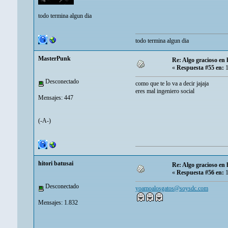
todo termina algun dia
todo termina algun dia
MasterPunk
Re: Algo gracioso en
«
Respuesta #55 en:
1
Desconectado
como que te lo va a decir jajaja
eres mal ingeniero social
Mensajes: 447
(-A-)
hitori batusai
Re: Algo gracioso en
«
Respuesta #56 en:
1
Desconectado
yoamoalosgatos@soysdc.com
Mensajes: 1.832