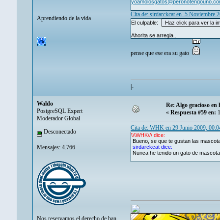
yoamolosgatos@peronotengouno.c
Cita de: sirdarckcat en 5 Noviembre 
Aprendiendo de la vida
El culpable:
Ahorita se arregla..
pense que ese era su gato
|-
Waldo
Re: Algo gracioso en
PostgreSQL Expert
«
Respuesta #59 en:
1
Moderador Global
Cita de: WHK en 29 Junio 2009, 00:
Desconectado
\\\WHK/// dice:
Bueno, se que te gustan las mascotas
Mensajes: 4.766
sirdarckcat dice:
Nunca he tenido un gato de mascota. 
Nos reservamos el derecho de ban.