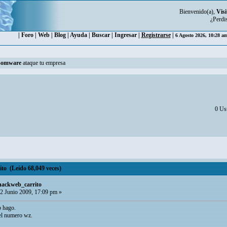
Bienvenido(a),
Visi
¿Perdi
|
Foro
|
Web
|
Blog
|
Ayuda
|
Buscar
|
Ingresar
|
Registrarse
|
6 Agosto 2026, 10:28 a
somware
ataque tu empresa
0 Usu
to (Leído 68,049 veces)
 hackweb_carrito
2 Junio 2009, 17:09 pm »
o hago.
 el numero wz.