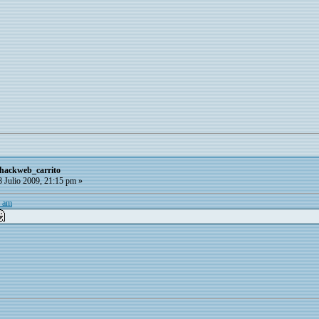
 hackweb_carrito
 Julio 2009, 21:15 pm »
0 am