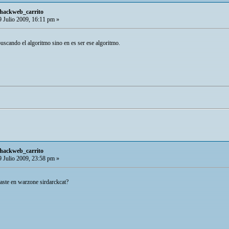
 hackweb_carrito
 Julio 2009, 16:11 pm »
buscando el algoritmo sino en es ser ese algoritmo.
 hackweb_carrito
 Julio 2009, 23:58 pm »
raste en warzone sirdarckcat?