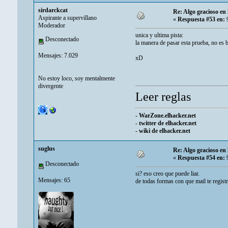
sirdarckcat
Re: Algo gracioso en
Aspirante a supervillano
«
Respuesta #53 en:
9
Moderador
unica y ultima pista:
Desconectado
la manera de pasar esta prueba, no es 
Mensajes: 7.029
xD
No estoy loco, soy mentalmente
divergente
Leer reglas
-
WarZone.elhacker.net
-
twitter de elhacker.net
-
wiki de elhacker.net
suglus
Re: Algo gracioso en
«
Respuesta #54 en:
9
Desconectado
si? eso creo que puede liar.
Mensajes: 65
de todas formas con que mail te regist