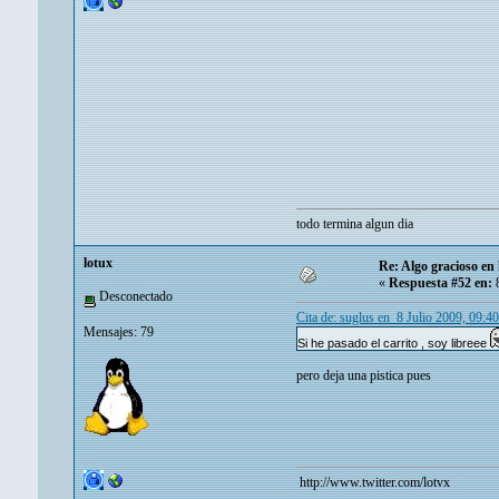
todo termina algun dia
lotux
Re: Algo gracioso en
«
Respuesta #52 en:
8
Desconectado
Cita de: suglus en 8 Julio 2009, 09:4
Mensajes: 79
Si he pasado el carrito , soy libreee
pero deja una pistica pues
http://www.twitter.com/lotvx