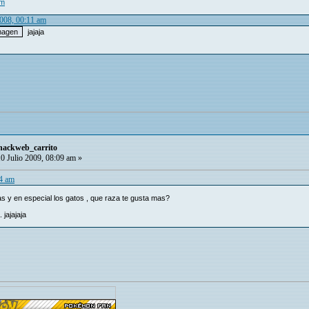
om
2008, 00:11 am
jajaja
 hackweb_carrito
0 Julio 2009, 08:09 am »
04 am
 y en especial los gatos , que raza te gusta mas?
jajajaja