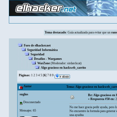
Tema destacado
:
Guía actualizada para evitar que un
ran
Foro de elhacker.net
Seguridad Informática
Seguridad
Desafíos - Wargames
WarZone
(Moderador:
sirdarckcat
)
Algo gracioso en hackweb_carrito
Páginas:
1
2
3
4
5
[
6
]
7
8
9
Autor
Tema: Algo gracioso en hackweb_carri
suglus
Re: Algo gracioso en
«
Respuesta #50 en:
2
Desconectado
No me hace gracia pedir ayuda, pero l
Mensajes: 65
No encuentro la formula para generar
una ayudita