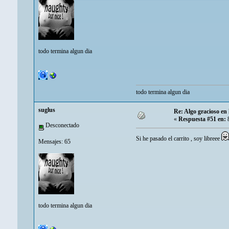
todo termina algun dia
todo termina algun dia
suglus
Re: Algo gracioso en
«
Respuesta #51 en:
8
Desconectado
Si he pasado el carrito , soy libreee
Mensajes: 65
todo termina algun dia