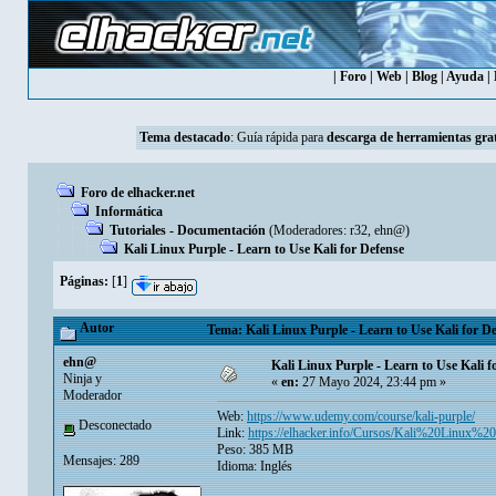
|
Foro
|
Web
|
Blog
|
Ayuda
|
Tema destacado
:
Guía rápida para
descarga de herramientas grat
Foro de elhacker.net
Informática
Tutoriales - Documentación
(Moderadores:
r32
,
ehn@
)
Kali Linux Purple - Learn to Use Kali for Defense
Páginas:
[
1
]
Autor
Tema: Kali Linux Purple - Learn to Use Kali for De
ehn@
Kali Linux Purple - Learn to Use Kali f
Ninja y
«
en:
27 Mayo 2024, 23:44 pm »
Moderador
Web:
https://www.udemy.com/course/kali-purple/
Desconectado
Link:
https://elhacker.info/Cursos/Kali%20Lin
Peso: 385 MB
Mensajes: 289
Idioma: Inglés