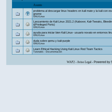
Asunto
problema al descargar linux headers en kali mate y la kali con esc
gnome
GNU/Linux
Lanzamiento de Kali Linux 2021.2 (Kaboxer, Kali-Tweaks, Bleedi
&Privileged Ports)
GNU/Linux
ayuda para iniciar bien Kali Linux- usuario novato en entornos lin
GNU/Linux
duda sobre qemu y kali-purple
GNU/Linux
Learn Ethical Hacking Using Kali Linux Red Team Tactics
Tutoriales - Documentación
WAP2
-
Aviso Legal
-
Powered by 