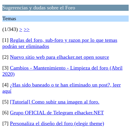
Sugerencias y dudas sobre el Foro
Temas
(1/343)
>
>>
[1]
Reglas del foro, sub-foro y razon por lo que temas
podrán ser eliminados
[2]
Nuevo sitio web para elhacker.net open source
[3]
Cambios - Mantenimiento - Limpieza del foro (Abril
2020)
[4]
¿Has sido baneado o te han eliminado un post?, leer
aquí
[5]
[Tutorial] Como subir una imagen al foro.
[6]
Grupo OFICIAL de Telegram elhacker.NET
[7]
Personaliza el diseño del foro (elegir theme)