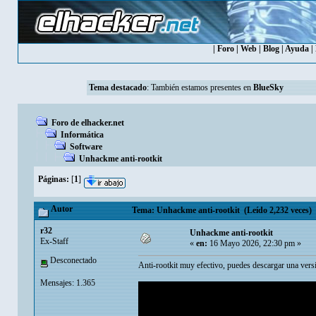
|
Foro
|
Web
|
Blog
|
Ayuda
|
Tema destacado
: También estamos presentes en
BlueSky
Foro de elhacker.net
Informática
Software
Unhackme anti-rootkit
Páginas:
[
1
]
Autor
Tema: Unhackme anti-rootkit (Leído 2,232 veces)
r32
Unhackme anti-rootkit
Ex-Staff
«
en:
16 Mayo 2026, 22:30 pm »
Desconectado
Anti-rootkit muy efectivo, puedes descargar una versi
Mensajes: 1.365