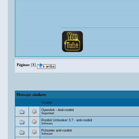
Páginas:
[
1
]
Mensajes similares
Asunto
OpenArk - Anti-rootkit
Seguridad
Rootkit Unhooker 3.7 - anti-rootkit
Software
Pchunter anti-rootkit
Software