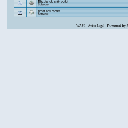
Blitzblanck anti-rootkit
Software
gmer anti rootkit
Software
WAP2
-
Aviso Legal
-
Powered by 