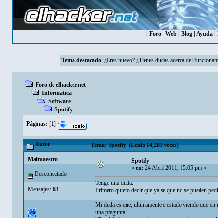
|
Foro
|
Web
|
Blog
|
Ayuda
|
Tema destacado
:
¿Eres nuevo? ¿Tienes dudas acerca del funcionam
Foro de elhacker.net
Informática
Software
Spotify
Páginas:
[
1
]
Autor
Tema: Spotify (Leído 14,283 veces)
Mafmaestro
Spotify
«
en:
24 Abril 2011, 15:05 pm »
Desconectado
Tengo una duda.
Mensajes: 68
Primero quiero decir que ya se que no se pueden pedi
Mi duda es que, ultimamente e estado viendo que en 
una pregunta: