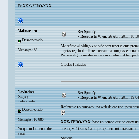
Ex XXX-ZERO-XXX
Mafmaestro
Re: Spotify
«
Respuesta #3 en:
26 Abril 2011, 18:5
Desconectado
Me refiero al código k te pide para tener cuenta pr
Mensajes: 68
tarjetas regalo de iTunes, ósea tu la compras en una t
Por eso digo, que ahora que van a reducir el tiempo l
Gracias i saludos
Novlucker
Re: Spotify
Ninja y
«
Respuesta #4 en:
26 Abril 2011, 19:0
Colaborador
Realmente no conozco una web de ese tipo, pero tienes
Desconectado
Mensajes: 10.683
XXX-ZERO-XXX
, hace un tiempo que no estoy uti
Yo que tu lo pienso dos
cuenta, y ahí si usaba un proxy, pero mientras tanto
veces
Saludos