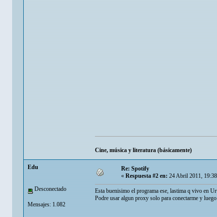
Cine, música y literatura (básicamente)
Edu
Re: Spotify
«
Respuesta #2 en:
24 Abril 2011, 19:3
Desconectado
Esta buenisimo el programa ese, lastima q vivo en Ur
Podre usar algun proxy solo para conectarme y luego s
Mensajes: 1.082