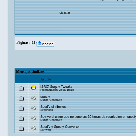
Gracias
Páginas:
[
1
]
Mensajes similares
Asunto
[SRC] Spotify Tweaks
Programación Visual Basic
spotify
Dudas Generales
Spotify sin límites
Seguridad
Soy yo el unico que no tiene las 10 horas de restriccion en spotif
Dudas Generales
Spotify y Spotify Converter
Software