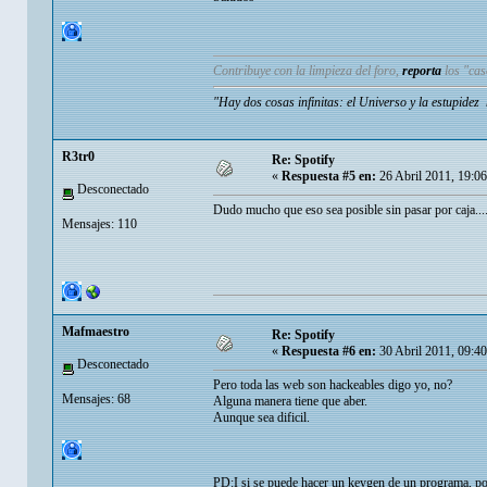
Contribuye con la limpieza del foro,
reporta
los "ca
"Hay dos cosas infinitas: el Universo y la estupide
R3tr0
Re: Spotify
«
Respuesta #5 en:
26 Abril 2011, 19:0
Desconectado
Dudo mucho que eso sea posible sin pasar por caja...
Mensajes: 110
Mafmaestro
Re: Spotify
«
Respuesta #6 en:
30 Abril 2011, 09:4
Desconectado
Pero toda las web son hackeables digo yo, no?
Mensajes: 68
Alguna manera tiene que aber.
Aunque sea dificil.
PD:I si se puede hacer un keygen de un programa, p