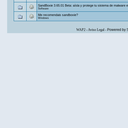
SandBoxie 3.65.01 Beta: aísla y protege tu sistema de malware en
Software
Me recomendais sandboxie?
Windows
WAP2
-
Aviso Legal
-
Powered by 