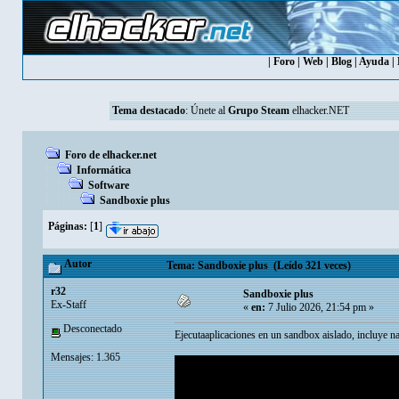
|
Foro
|
Web
|
Blog
|
Ayuda
|
Tema destacado
:
Únete al
Grupo Steam
elhacker.NET
Foro de elhacker.net
Informática
Software
Sandboxie plus
Páginas:
[
1
]
Autor
Tema: Sandboxie plus (Leído 321 veces)
r32
Sandboxie plus
Ex-Staff
«
en:
7 Julio 2026, 21:54 pm »
Desconectado
Ejecutaaplicaciones en un sandbox aislado, incluye na
Mensajes: 1.365