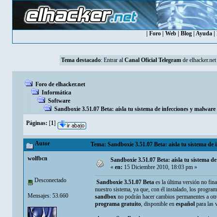
|
Foro
|
Web
|
Blog
|
Ayuda
|
Tema destacado
: Entrar al
Canal Oficial Telegram
de elhacker.net
Foro de elhacker.net
Informática
Software
Sandboxie 3.51.07 Beta: aísla tu sistema de infecciones y malwar
Páginas:
[
1
]
Autor
Tema: Sandboxie 3.51.07 Beta: aísla tu sistema de
wolfbcn
Sandboxie 3.51.07 Beta: aísla tu sistema d
«
en:
15 Diciembre 2010, 18:03 pm »
Desconectado
Sandboxie 3.51.07 Beta
es la última versión no fin
nuestro sistema, ya que, con él instalado, los program
Mensajes: 53.660
sandbox
no podrán hacer cambios permanentes a otros
programa gratuito
, disponible en
español
para las 