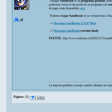
Aunque
Sandboxie
es un
programa gratuito
, tien
podremos forzar la ejecución de un programa con
sa
de pago están disponibles
aquí
.
Podemos
bajar Sandboxie
en su versión beta o fina
–>
Descarga Sandboxie 3.51.07 Beta
–>
Descarga Sandboxie
(versión final)
FUENTE
:http://www.softzone.es/2010/12/15/sandb
La mayoria pedimos consejo cuando sabemos la respu
Páginas:
[
1
]