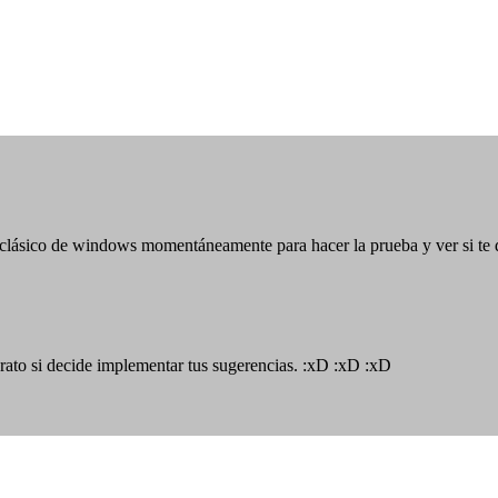
el clásico de windows momentáneamente para hacer la prueba y ver si te 
 rato si decide implementar tus sugerencias. :xD :xD :xD