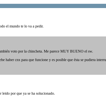
do el mundo te lo va a pedir.
go, también voto por la chincheta. Me parece MUY BUENO el sw.
e haber cnx para que funcione y es posible que ésta se pudiera interrum
 leido por que ya se ha solucionado.