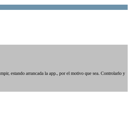
pir, estando arrancada la app., por el motivo que sea. Controlarlo y