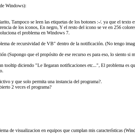
s de Windows):
rito, Tampoco se leen las etiquetas de los botones :-/. ya que el texto e
parencia de los iconos, En negro, Y el resto del icono se ve en 256 colo
 soluciona el problema en Windows 7.
blema de recursividad de VB" dentro de la notificación. (No tengo image
ción (Supongo que el propósito de ese recurso es para eso, lo siento si 
 tooltip diciendo "Le llegaran notificaciones etc...", El problema es qu
o.
rictivo y que solo permita una instancia del programa?.
abierto 2 veces el programa?
blema de visualizacion en equipos que cumplan mis características (Win