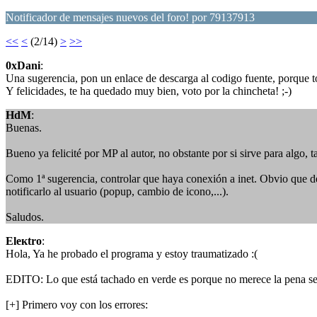
Notificador de mensajes nuevos del foro! por 79137913
<<
<
(2/14)
>
>>
0xDani
:
Una sugerencia, pon un enlace de descarga al codigo fuente, porque to
Y felicidades, te ha quedado muy bien, voto por la chincheta! ;-)
HdM
:
Buenas.
Bueno ya felicité por MP al autor, no obstante por si sirve para al
Como 1ª sugerencia, controlar que haya conexión a inet. Obvio que deb
notificarlo al usuario (popup, cambio de icono,...).
Saludos.
Eleкtro
:
Hola, Ya he probado el programa y estoy traumatizado :(
EDITO: Lo que está tachado en verde es porque no merece la pena ser
[+] Primero voy con los errores: