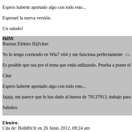
Espero haberte aportado algo con todo esto...
Esperaré la nueva versión.
Un saludo!
HdM
:
Buenas Elektro H@cker.
Yo lo tengo corriendo en Win7 x64 y me funciona perfectamente :-\.
Es posible que sea por el tema que estás utilizando. Prueba a poner 
Citar
Espero haberte aportado algo con todo esto...
Jajaja, me parece que le has dado al bueno de 79137913, trabajo para
Saludos.
Eleкtro
:
Cita de: Bulld0z3r en 26 Junio 2012, 09:24 am