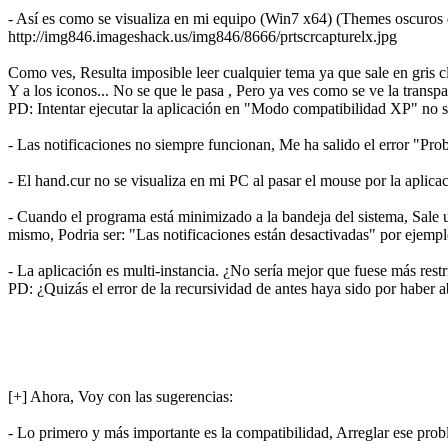
- Así es como se visualiza en mi equipo (Win7 x64) (Themes oscuro
http://img846.imageshack.us/img846/8666/prtscrcapturelx.jpg
Como ves, Resulta imposible leer cualquier tema ya que sale en gris cla
Y a los iconos... No se que le pasa , Pero ya ves como se ve la trans
PD: Intentar ejecutar la aplicación en "Modo compatibilidad XP" no
- Las notificaciones no siempre funcionan, Me ha salido el error "Pro
- El hand.cur no se visualiza en mi PC al pasar el mouse por la aplica
- Cuando el programa está minimizado a la bandeja del sistema, Sale un
mismo, Podria ser: "Las notificaciones están desactivadas" por ejempl
- La aplicación es multi-instancia. ¿No sería mejor que fuese más rest
PD: ¿Quizás el error de la recursividad de antes haya sido por haber 
[+] Ahora, Voy con las sugerencias:
- Lo primero y más importante es la compatibilidad, Arreglar ese pro