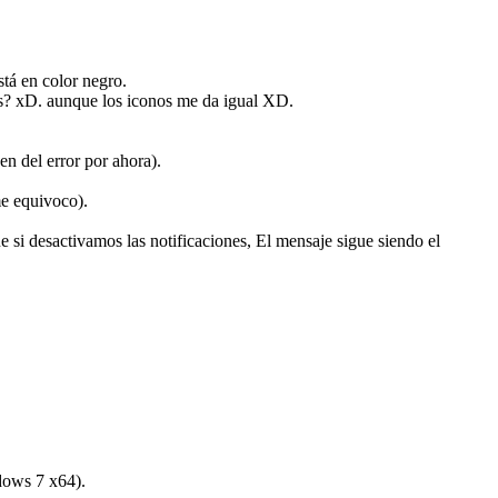
stá en color negro.
res? xD. aunque los iconos me da igual XD.
n del error por ahora).
me equivoco).
e si desactivamos las notificaciones, El mensaje sigue siendo el
dows 7 x64).